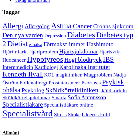
Viktig information
Taggar
Astma
Allergi
Cancer
Crohns sjukdom
Allergolog
Diabetes
Diabetes typ
Den nya vården
Depression
Dietist
2
Förmaksflimmer
Hashimoto
e-hälsa
Hjärtsjukdomar
Hjärtinfarkt
Hjärtproblem
Hjärtsvikt
Hypotyreos
IBS
Högt blodtryck
Hudcancer
Karolinska Institutet
Internmedicin
Kardiologi
Kenneth Ilvall
Magproblem
KOL
magkliniken
Nadja
Psykisk
Pollenallergi
Psoriasis
Öström
Prostatacancer
ohälsa
Sköldkörtelkliniken
Psykolog
sköldkörteln
Sofia Antonsson
Sköldkörtelsjukdomar
Smärta
Specialistläkare
Specialistläkare online
Specialistvård
Ulcerös kolit
Stress
Stroke
Allmänt