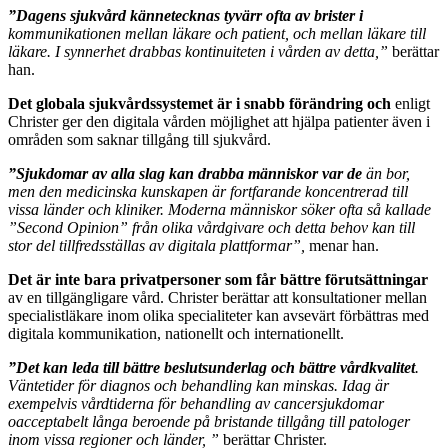
”Dagens sjukvård kännetecknas tyvärr ofta av brister i
kommunikationen mellan läkare och patient, och mellan läkare till
läkare. I synnerhet drabbas kontinuiteten i vården av detta,”
berättar
han.
Det globala sjukvårdssystemet är i snabb förändring och
enligt
Christer ger den digitala vården möjlighet att hjälpa patienter även i
områden som saknar tillgång till sjukvård.
”Sjukdomar av alla slag kan drabba människor var de
än bor,
men den medicinska kunskapen är fortfarande koncentrerad till
vissa länder och kliniker. Moderna människor söker ofta så kallade
”Second Opinion” från olika vårdgivare och detta behov kan till
stor del tillfredsställas av digitala plattformar”,
menar han.
Det är inte bara privatpersoner som får bättre förutsättningar
av en tillgängligare vård. Christer berättar att konsultationer mellan
specialistläkare inom olika specialiteter kan avsevärt förbättras med
digitala kommunikation, nationellt och internationellt.
”Det kan leda till bättre beslutsunderlag och bättre vårdkvalitet
.
Väntetider för diagnos och behandling kan minskas. Idag är
exempelvis vårdtiderna för behandling av cancersjukdomar
oacceptabelt långa beroende på bristande
tillgång till
patologer
inom vissa regioner och länder, ”
berättar Christer.