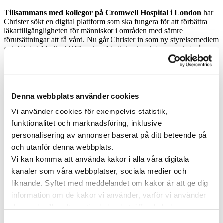
Tillsammans med kollegor på Cromwell Hospital i London
har
Christer sökt en digital plattform som ska fungera för att förbättra
läkartillgängligheten för människor i områden med sämre
förutsättningar att få vård. Nu går Christer in som ny styrelsemedlem
och Global Medical Officer hos Medicheck och tror mycket på
företagets erbjudande i en kommande internationell lansering i
Storbritannien.
”Vi fastnade för Medicheck och ser med stor tillförsikt
framemot
det första steget i Medichecks internationalisering. För framtiden
Denna webbplats använder cookies
hoppas jag på att människor kan få en bättre tillgång till och
kommunikation med sina läkare och i större utsträckning kunna
Vi använder cookies för exempelvis statistik,
påverka vårdens upplägg och kvalitet, ”
avslutar han.
funktionalitet och marknadsföring, inklusive
personalisering av annonser baserat på ditt beteende på
För mer information, kontakta gärna
och utanför denna webbplats.
Vi kan komma att använda kakor i alla våra digitala
Thomas Ehrengren, VD, 0704-54 23 01,
thomas.ehrengren@medicheck.se
kanaler som våra webbplatser, sociala medier och
liknande. Syftet med meddelandet om kakor är att ge dig
Christian Tärnholm, CTO, 0708-18 20 22,
information om de kakor vi använder, varför vi använder
christian.tarnholm@medicheck.se
dem och vilka alternativ du har beträffande kakor.
Om Medicheck
Läs mer om vilka vi är, hur du kan kontakta oss och hur
Samtyckesval