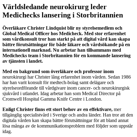
Världsledande neurokirurg leder
Medichecks lansering i Storbritannien
Överläkare Christer Lindquist blir ny styrelsemedlem och
Global Medical Officer hos Medicheck. Med stor erfarenhet
som vårdkonsult tror han starkt på att digital vård kan skapa
bättre förutsättningar för både läkare och vårdsökande på en
internationell marknad. Nu arbetar han tillsammans med
Medichecks team i Storbritannien för en kommande lansering
av tjänsten i landet.
Med en bakgrund som överläkare och professor inom
neurokirurgi har Christer lång erfarenhet inom vården. Sedan 1986
har han varit konsult för medtech-bolag samt delägare och
styrelseordförande till vårdgivare inom cancer- och neurokirurgisk
sjukvård i utlandet. Idag arbetar han som Medical Director på
Cromwell Hospital Gamma Knife Centre i London.
Enligt Christer finns ett stort behov av en effektivare,
mer
tillgänglig specialistvård i Sverige och andra länder. Han tror att den
digitala vården kan skapa bättre förutsättningar för att bland annat
lösa många av de kommunikationsproblem med följder som uppstår
idag.