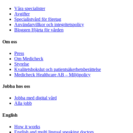
Våra specialister
Avgifter
Specialistvård för företag
Användarvillkor och integritetspolicy
Bloggen Hjärta för vården
Om oss
Press
Om Medicheck
Styrelse
Kvalitetsbokslut och patientsäkerhetsberättelse
Medicheck Healthcare AB – Miljöpolicy
Jobba hos oss
Jobba med digital vård
Alla jobb
English
How it works
English and multi lingual speaking doctors