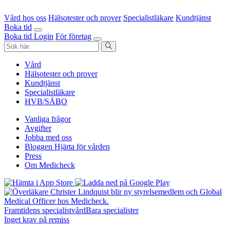
Vård hos oss
Hälsotester och prover
Specialistläkare
Kundtjänst
Boka tid
Boka tid
Login
För företag
Vård
Hälsotester och prover
Kundtjänst
Specialistläkare
HVB/SÄBO
Vanliga frågor
Avgifter
Jobba med oss
Bloggen Hjärta för vården
Press
Om Medicheck
Framtidens specialistvård
Bara specialister
Inget krav på remiss