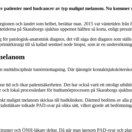
v patienter med hudcancer av typ malignt melanom. Nu kommer res
egionen och landet som helhet, berättar man. 2015 var väntetiden från fö
ntetiderna på Skaraborgs sjukhus uppemot hälften så korta, enligt pressi
 för patologisk-anatomisk diagnos, det vill säga den diagnos som ställs
imärkirurgi till så kallad sentinel node biopsi, som är en undersökning f
 melanom
m multidisciplinär tumörmottagning. Där tjänstgör kontaktsjuksköterskor
rar tid och ökar patientsäkerheten. Det har också varit ett otroligt utbi
kare och lokal processledare för hudtumörprocessen på Skaraborgs sjukhus
änkt malignt melanom skickas till hudkliniken. Därmed bedöms av alla p
listläkare tolkade PAD-svar på olika sätt, vilket gjorde att bedömning
kirurger och ÖNH-läkare deltar. Då går man igenom PAD-svar och plan