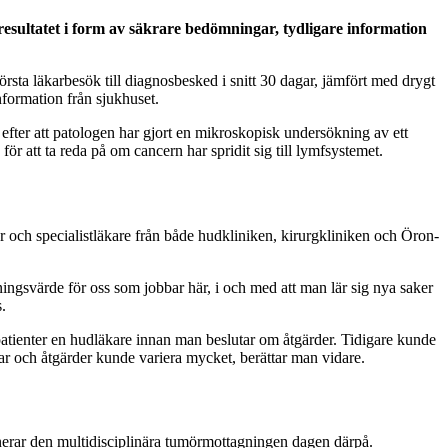
ultatet i form av säkrare bedömningar, tydligare information
rsta läkarbesök till diagnosbesked i snitt 30 dagar, jämfört med drygt
nformation från sjukhuset.
 efter att patologen har gjort en mikroskopisk undersökning av ett
ör att ta reda på om cancern har spridit sig till lymfsystemet.
 och specialistläkare från både hudkliniken, kirurgkliniken och Öron-
ldningsvärde för oss som jobbar här, i och med att man lär sig nya saker
.
atienter en hudläkare innan man beslutar om åtgärder. Tidigare kunde
ar och åtgärder kunde variera mycket, berättar man vidare.
erar den multidisciplinära tumörmottagningen dagen därpå.