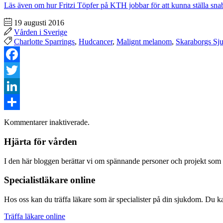
Läs även om hur Fritzi Töpfer på KTH jobbar för att kunna ställa sna
19 augusti 2016
Vården i Sverige
Charlotte Sparrings
,
Hudcancer
,
Malignt melanom
,
Skaraborgs Sj
Facebook
Twitter
LinkedIn
Dela
Kommentarer inaktiverade.
Hjärta för vården
I den här bloggen berättar vi om spännande personer och projekt som bi
Specialistläkare online
Hos oss kan du träffa läkare som är specialister på din sjukdom. Du kan
Träffa läkare online