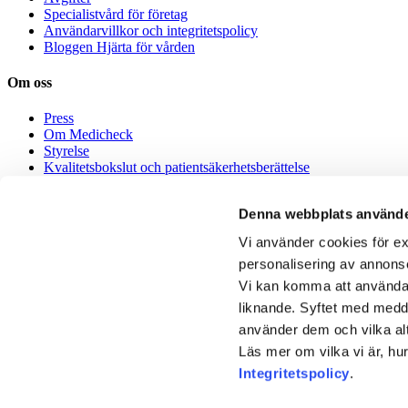
Specialistvård för företag
Användarvillkor och integritetspolicy
Bloggen Hjärta för vården
Om oss
Press
Om Medicheck
Styrelse
Kvalitetsbokslut och patientsäkerhetsberättelse
Medicheck Healthcare AB – Miljöpolicy
Denna webbplats använde
Jobba hos oss
Vi använder cookies för ex
Jobba med digital vård
personalisering av annons
Alla jobb
Vi kan komma att använda k
English
liknande. Syftet med medde
använder dem och vilka alt
How it works
Läs mer om vilka vi är, hu
English and multi lingual speaking doctors
Integritetspolicy
.
About Medicheck
Medicheck • 113126, R 311 • 106 53 Stockholm • Copyright © 2016