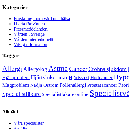
Kategorier
Forskning inom vård och hälsa
Hjärta för vården
Pressmeddelanden
Vården i Sverige
Vården internationellt
Viktig information
Taggar
Astma
Allergi
Cancer
Crohns sjukdom
Allergolog
Hypo
Hjärtsjukdomar
Hjärtproblem
Hjärtsvikt
Hudcancer
Magproblem
Pollenallergi
Psori
Nadja Öström
Prostatacancer
Specialistv
Specialistläkare
Specialistläkare online
Allmänt
Våra specialister
Avgifter