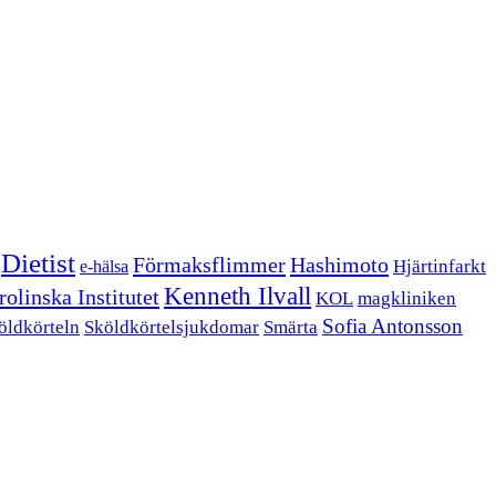
Dietist
Förmaksflimmer
Hashimoto
Hjärtinfarkt
e-hälsa
Kenneth Ilvall
olinska Institutet
KOL
magkliniken
Sofia Antonsson
öldkörteln
Sköldkörtelsjukdomar
Smärta