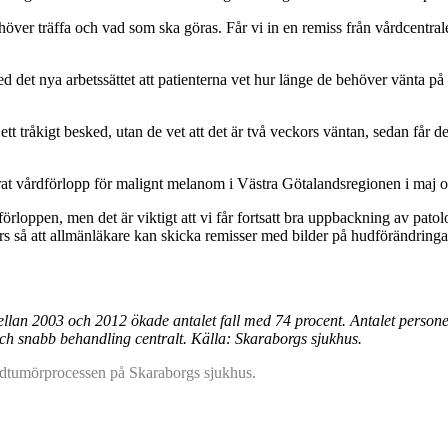
ehöver träffa och vad som ska göras. Får vi in en remiss från vårdcent
 det nya arbetssättet att patienterna vet hur länge de behöver vänta på 
ar ett tråkigt besked, utan de vet att det är två veckors väntan, sedan f
erat vårdförlopp för malignt melanom i Västra Götalandsregionen i maj o
örloppen, men det är viktigt att vi får fortsatt bra uppbackning av patolo
förs så att allmänläkare kan skicka remisser med bilder på hudförändringa
an 2003 och 2012 ökade antalet fall med 74 procent. Antalet personer
ch snabb behandling centralt. Källa: Skaraborgs sjukhus.
hudtumörprocessen på Skaraborgs sjukhus.