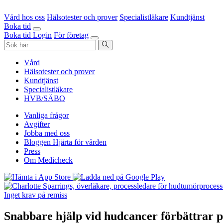
Vård hos oss
Hälsotester och prover
Specialistläkare
Kundtjänst
Boka tid
Boka tid
Login
För företag
Vård
Hälsotester och prover
Kundtjänst
Specialistläkare
HVB/SÄBO
Vanliga frågor
Avgifter
Jobba med oss
Bloggen Hjärta för vården
Press
Om Medicheck
Inget krav på remiss
Snabbare hjälp vid hudcancer förbättrar 