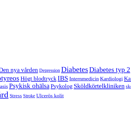
Diabetes
Diabetes typ 2
Den nya vården
Depression
tyreos
IBS
Högt blodtryck
Kar
Internmedicin
Kardiologi
Psykisk ohälsa
Sköldkörtelkliniken
Psykolog
asis
sk
ård
Ulcerös kolit
Stress
Stroke