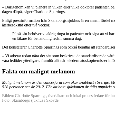
– Därigenom kan vi planera in vilken eller vilka doktorer patienten b
dagen därpå, säger Charlotte Sparrings.
Enligt pressinformation från Skaraborgs sjukhus är en annan fördel med
återbesökstid efter två veckor.
På så sätt behöver vi aldrig ringa in patienter och säga att vi h
en läkare för behandling redan samma dag.
Det konstaterar Charlotte Sparrings som också berättar att standardis
– Vi arbetar redan nära det sätt som beskrivs i de standardiserade vårdf
våra ledtider ytterligare, framför allt när teledermatoskopiremisser in
Fakta om malignt melanom
Malignt melanom är den cancerform som ökar snabbast i Sverige. Mell
528 personer per år 2012. För att bota sjukdomen är tidig upptäckt o
Bilden: Charlotte Sparrings, överläkare och lokal processledare för 
Foto: Skaraborgs sjukhus i Skövde