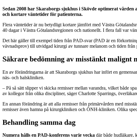
Sedan 2008 har Skaraborgs sjukhus i Skövde optimerat vården a
och kortare väntetider för patienterna.
Flera väntetider är nu betydligt kortare jämfört med Västra Götalandsr
40 dagar i Västra Götalandsregionen och nationellt. I flera fall var vä
Det här gäller till exempel tiden från PAD-svar (PAD är en förkortning
vävnadsprov) till utvidgad kirurgi av tunnare melanom och tiden från pr
Säkrare bedömning av misstänkt malignt
En av förändringarna är att Skaraborgs sjukhus har infört en gemensa
näs- och halskliniken.
– På så sätt slipper vi skicka remisser mellan varandra, vilket både spa
av kollegor från olika discipliner, säger Charlotte Sparrings, överlä
En annan förändring är att alla remisser från primärvården med misst
remisser även hamna på kirurgkliniken och ÖNH-kliniken. Olika specia
Behandling samma dag
Numera hålls en PAD-konferens varje vecka
där både hudläkare, 