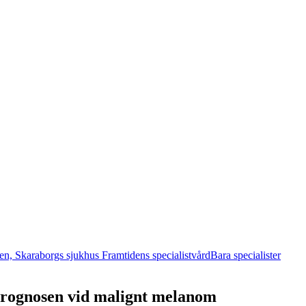
Framtidens specialistvård
Bara specialister
prognosen vid malignt melanom