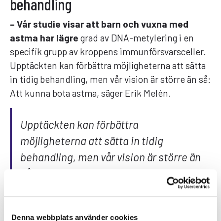
behandling
– Vår studie visar att barn och vuxna med
astma har lägre
grad av DNA-metylering i en
specifik grupp av kroppens immunförsvarsceller.
Upptäckten kan förbättra möjligheterna att sätta
in tidig behandling, men vår vision är större än så:
Att kunna bota astma, säger Erik Melén.
Upptäckten kan förbättra
möjligheterna att sätta in tidig
behandling, men vår vision är större än
så: Att kunna bota astma.
Nästa steg blir att undersöka om det är DNA-
förändringarna
som orsakar astma, vilket i
Denna webbplats använder cookies