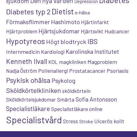
Den nya vården
sjukdom
Depression
Dietist
Diabetes typ 2
e-hälsa
Förmaksflimmer
Hashimoto
Hjärtinfarkt
Hjärtsjukdomar
Hjärtproblem
Hjärtsvikt
Hudcancer
Hypotyreos
IBS
Högt blodtryck
Karolinska Institutet
Internmedicin
Kardiologi
Kenneth Ilvall
Magproblem
KOL
magkliniken
Pollenallergi
Psoriasis
Nadja Öström
Prostatacancer
Psykisk ohälsa
Psykolog
Sköldkörtelkliniken
sköldkörteln
Sofia Antonsson
Sköldkörtelsjukdomar
Smärta
Specialistläkare
Specialistläkare online
Specialistvård
Ulcerös kolit
Stress
Stroke