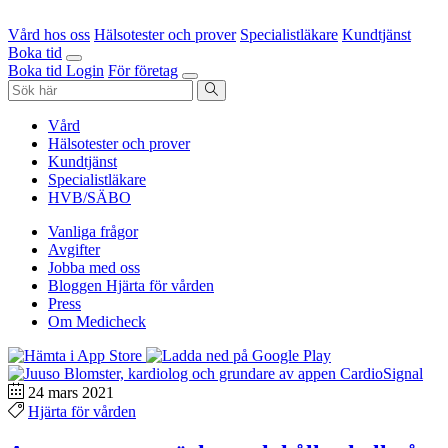
Vård hos oss
Hälsotester och prover
Specialistläkare
Kundtjänst
Boka tid
Boka tid
Login
För företag
Vård
Hälsotester och prover
Kundtjänst
Specialistläkare
HVB/SÄBO
Vanliga frågor
Avgifter
Jobba med oss
Bloggen Hjärta för vården
Press
Om Medicheck
24 mars 2021
Hjärta för vården