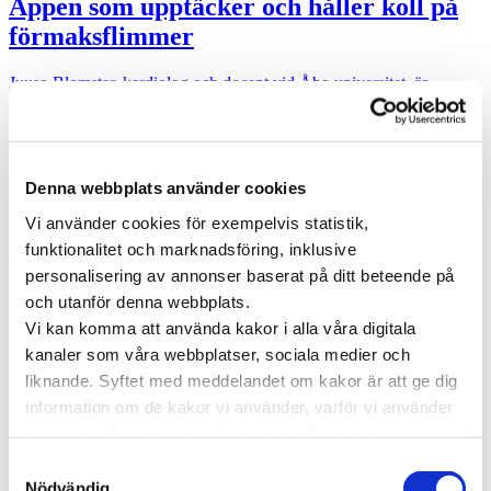
Appen som upptäcker och håller koll på
förmaksflimmer
Juuso Blomster, kardiolog och docent vid Åbo universitet, är
mannen bakom appen CardioSignal. Appen möjliggör att i hemmet,
med enbart …
Specialistläkare online
Denna webbplats använder cookies
Hos oss kan du träffa läkare som är specialister på din sjukdom. Du
Vi använder cookies för exempelvis statistik,
kan träffa en läkare direkt eller boka en tid som passar dig.
funktionalitet och marknadsföring, inklusive
Träffa läkare online
personalisering av annonser baserat på ditt beteende på
och utanför denna webbplats.
Kategorier
Vi kan komma att använda kakor i alla våra digitala
Forskning inom vård och hälsa
kanaler som våra webbplatser, sociala medier och
Hjärta för vården
liknande. Syftet med meddelandet om kakor är att ge dig
Pressmeddelanden
information om de kakor vi använder, varför vi använder
Vården i Sverige
Vården internationellt
dem och vilka alternativ du har beträffande kakor.
Viktig information
Läs mer om vilka vi är, hur du kan kontakta oss och hur
Samtyckesval
vi behandlar personuppgifter i vår
Integritetspolicy
.
Taggar
Nödvändig