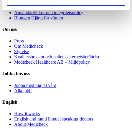
Avgifter
Specialistvård för företag
Användarvillkor och integritetspolicy
Bloggen Hjärta för vården
Om oss
Press
Om Medicheck
Styrelse
Kvalitetsbokslut och patientsäkerhetsberättelse
Medicheck Healthcare AB – Miljöpolicy
Jobba hos oss
Jobba med digital vård
Alla jobb
English
How it works
English and multi lingual speaking doctors
About Medicheck