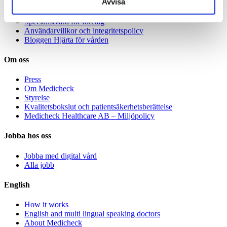
Avvisa
Våra specialister
Avgifter
Specialistvård för företag
Användarvillkor och integritetspolicy
Bloggen Hjärta för vården
Om oss
Press
Om Medicheck
Styrelse
Kvalitetsbokslut och patientsäkerhetsberättelse
Medicheck Healthcare AB – Miljöpolicy
Jobba hos oss
Jobba med digital vård
Alla jobb
English
How it works
English and multi lingual speaking doctors
About Medicheck