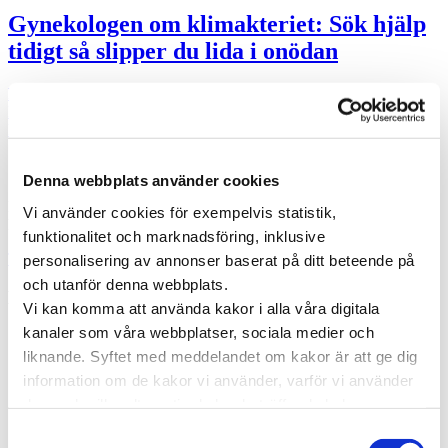
Gynekologen om klimakteriet: Sök hjälp
tidigt så slipper du lida i onödan
Humörsvängningar, sömnproblem, vallningar och torra slemhinnor.
Det är bara några av alla besvär som kan drabba kvinnor i
klimakteriet. För …
Specialistläkare online
Denna webbplats använder cookies
Hos oss kan du träffa läkare som är specialister på din sjukdom. Du
Vi använder cookies för exempelvis statistik,
kan träffa en läkare direkt eller boka en tid som passar dig.
funktionalitet och marknadsföring, inklusive
Träffa läkare online
personalisering av annonser baserat på ditt beteende på
och utanför denna webbplats.
Kategorier
Vi kan komma att använda kakor i alla våra digitala
kanaler som våra webbplatser, sociala medier och
Forskning inom vård och hälsa
Hjärta för vården
liknande. Syftet med meddelandet om kakor är att ge dig
Pressmeddelanden
information om de kakor vi använder, varför vi använder
Vården i Sverige
dem och vilka alternativ du har beträffande kakor.
Vården internationellt
Viktig information
Läs mer om vilka vi är, hur du kan kontakta oss och hur
Samtyckesval