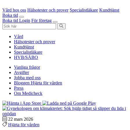
Vård hos oss
Hälsotester och prover
Specialistläkare
Kundtjänst
Boka tid
Boka tid
Login
För företag
Vård
Hälsotester och prover
Kundtjänst
Specialistläkare
HVB/SÄBO
Vanliga frågor
Avgifter
Jobba med oss
Bloggen Hjärta för vården
Press
Om Medicheck
22 mars 2026
Hjärta för vården