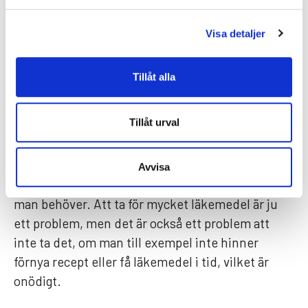
är ju inte komplicerade, utan man vill prata med
en kvalificerad person som kan göra en
Visa detaljer
bedömning kring omedelbar receptförnyelse eller
om det behövs tester och vidare sjukvård.
Tillåt alla
– Jag tror många drar sig för att gå till en
vårdcentral eller akut
överhuvudtaget. Du kan
Tillåt urval
få sitta där i flera timmar, för något som ofta är
ganska enkelt egentligen. Så detta hjälper
verkligen människor i vardagen och jag tror det
Avvisa
gör oss alla friskare också. Man får de läkemedel
man behöver. Att ta för mycket läkemedel är ju
ett problem, men det är också ett problem att
inte ta det, om man till exempel inte hinner
förnya recept eller få läkemedel i tid, vilket är
onödigt.