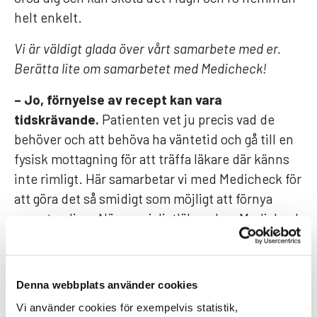
helt enkelt.
Vi är väldigt glada över vårt samarbete med er.
Berätta lite om samarbetet med Medicheck!
– Jo, förnyelse av recept kan vara
tidskrävande.
Patienten vet ju precis vad de
behöver och att behöva ha väntetid och gå till en
fysisk mottagning för att träffa läkare där känns
inte rimligt. Här samarbetar vi med Medicheck för
att göra det så smidigt som möjligt att förnya
recept online. När specialistläkare hos Medicheck
skriver ut ett recept så får patienten ett
meddelande med en länk till MEDS där de snabbt
kan välja hur och när de vill ha sina läkemedel
Denna webbplats använder cookies
levererat. Här hjälps vi åt att sluta vårdkedjan
Vi använder cookies för exempelvis statistik,