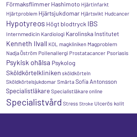
Förmaksflimmer
Hashimoto
Hjärtinfarkt
Hjärtsjukdomar
Hjärtproblem
Hjärtsvikt
Hudcancer
Hypotyreos
IBS
Högt blodtryck
Karolinska Institutet
Internmedicin
Kardiologi
Kenneth Ilvall
Magproblem
KOL
magkliniken
Pollenallergi
Psoriasis
Nadja Öström
Prostatacancer
Psykisk ohälsa
Psykolog
Sköldkörtelkliniken
sköldkörteln
Sofia Antonsson
Sköldkörtelsjukdomar
Smärta
Specialistläkare
Specialistläkare online
Specialistvård
Ulcerös kolit
Stress
Stroke