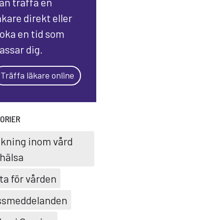
an träffa en
äkare direkt eller
oka en tid som
assar dig.
Träffa läkare online
ORIER
skning inom vård
hälsa
ta för vården
ssmeddelanden