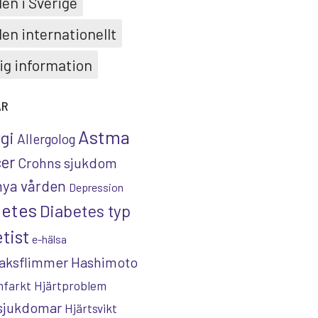
en i Sverige
en internationellt
ig information
AR
Astma
rgi
Allergolog
er
Crohns sjukdom
nya vården
Depression
betes
Diabetes typ
tist
e-hälsa
aksflimmer
Hashimoto
nfarkt
Hjärtproblem
tsjukdomar
Hjärtsvikt