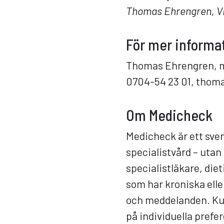
Thomas Ehrengren, V
För mer informat
Thomas Ehrengren, m
0704-54 23 01, tho
Om Medicheck
Medicheck är ett sven
specialistvård – utan
specialistläkare, die
som har kroniska elle
och meddelanden. Kund
på individuella prefe