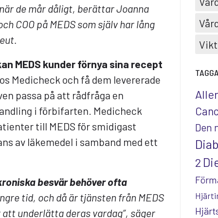
Vård
 när de mår dåligt, berättar Joanna
Vård
ch COO på MEDS som själv har lång
eut.
Vikt
an MEDS kunder förnya sina recept
TAGG
hos Medicheck och få dem levererade
Alle
även passa på att rådfråga en
andling i förbifarten. Medicheck
Canc
atienter till MEDS för smidigast
Den 
rans av läkemedel i samband med ett
Dia
Die
2
Förm
kroniska besvär behöver ofta
Hjärti
ngre tid, och då är tjänsten från MEDS
Hjär
r att underlätta deras vardag”, säger