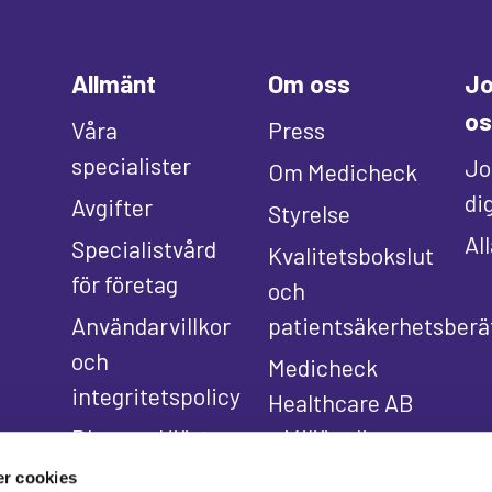
Allmänt
Om oss
Jo
os
Våra
Press
specialister
Jo
Om Medicheck
di
Avgifter
Styrelse
Al
Specialistvård
Kvalitetsbokslut
för företag
och
Användarvillkor
patientsäkerhetsberä
och
Medicheck
integritetspolicy
Healthcare AB
Bloggen Hjärta
– Miljöpolicy
för vården
r cookies