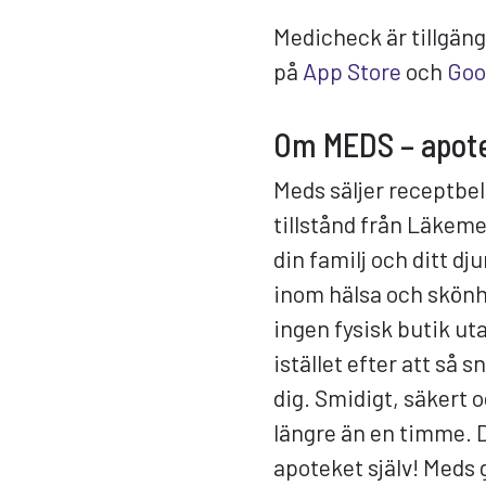
Medicheck är tillgän
på
App Store
och
Goo
Om MEDS – apote
Meds säljer receptbe
tillstånd från Läkemed
din familj och ditt dj
inom hälsa och skönhe
ingen fysisk butik ut
istället efter att så s
dig. Smidigt, säkert o
längre än en timme. Du
apoteket själv! Meds 