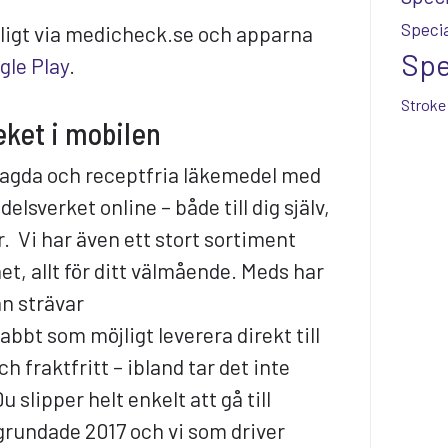
Specia
gligt via medicheck.se och apparna
Spe
gle Play
.
Stroke
ket i mobilen
lagda och receptfria läkemedel med
elsverket online – både till dig själv,
ur. Vi har även ett stort sortiment
t, allt för ditt välmående. Meds har
an strävar
nabbt som möjligt leverera direkt till
ch fraktfritt – ibland tar det inte
 slipper helt enkelt att gå till
grundade 2017 och vi som driver