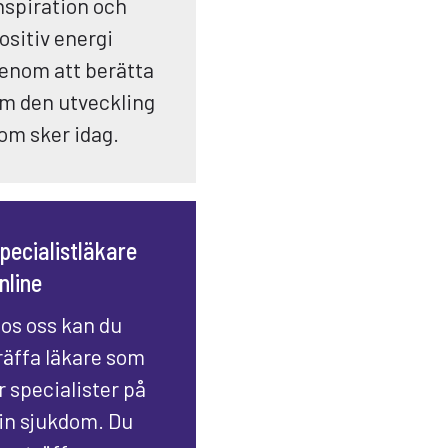
nspiration och
ositiv energi
enom att berätta
m den utveckling
om sker idag.
pecialistläkare
nline
os oss kan du
räffa läkare som
r specialister på
in sjukdom. Du