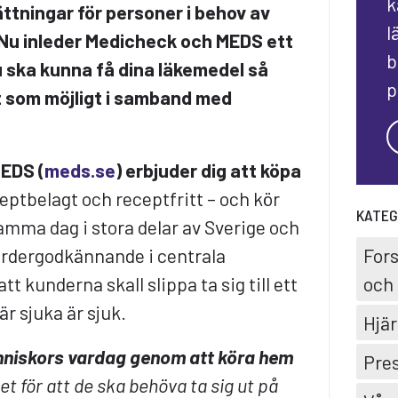
k
ttningar för personer i behov av
l
 Nu inleder Medicheck och MEDS ett
b
 ska kunna få dina läkemedel så
p
t som möjligt i samband med
MEDS (
meds.se
) erbjuder dig att köpa
eptbelagt och receptfritt – och kör
KATEG
Samma dag i stora delar av Sverige och
For
rdergodkännande i centrala
och 
tt kunderna skall slippa ta sig till ett
är sjuka är sjuk.
Hjär
människors vardag genom att köra hem
Pre
et för att de ska behöva ta sig ut på