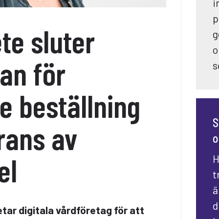
i
p
e sluter
g
o
an för
s
e beställning
S
rans av
o
el
H
t
ä
d
tar digitala vårdföretag för att