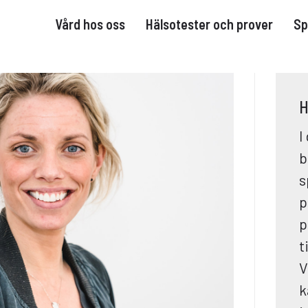
Vård hos oss
Hälsotester och prover
Sp
H
I
b
s
p
p
t
V
k