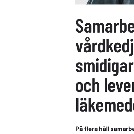
Samarbet
vårdkedj
smidigar
och leve
läkemed
På flera håll samarbe