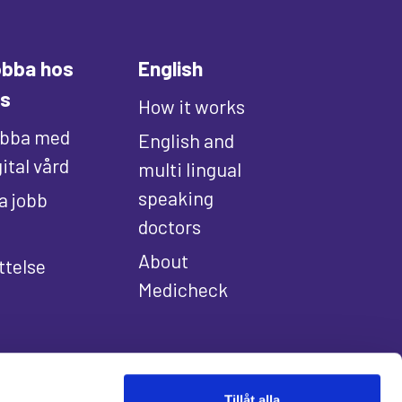
bba hos
English
s
How it works
bba med
English and
gital vård
multi lingual
speaking
la jobb
doctors
About
ttelse
Medicheck
Tillåt alla