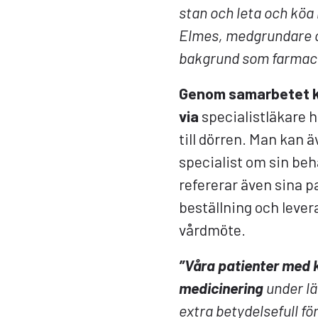
stan och leta och köa
Elmes, medgrundare o
bakgrund som farmac
Genom samarbetet k
via
specialistläkare 
till dörren. Man kan 
specialist om sin beh
refererar även sina p
beställning och leve
vårdmöte.
”
Våra patienter med 
medicinering
under lä
extra betydelsefull fö