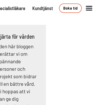
ecialistläkare
Kundtjänst
Boka tid
järta för vården
 den här bloggen
erättar vi om
pännande
ersoner och
rojekt som bidrar
ill en bättre vård.
i hoppas att vi
an ge dig