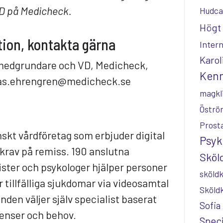
D på Medicheck.
Hudca
Högt 
ion, kontakta gärna
Inter
Karol
edgrundare och VD, Medicheck,
Kenn
mas.ehrengren@medicheck.se
magkl
Öströ
Prost
skt vårdföretag som erbjuder digital
Psyk
 krav på remiss. 190 anslutna
Sköld
tister och psykologer hjälper personer
sköldk
r tillfälliga sjukdomar via videosamtal
Sköld
en väljer själv specialist baserat
Sofia
renser och behov.
Speci