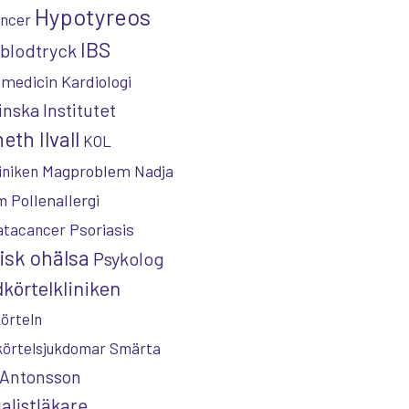
Hypotyreos
ncer
IBS
blodtryck
nmedicin
Kardiologi
inska Institutet
eth Ilvall
KOL
Magproblem
iniken
Nadja
Pollenallergi
m
Psoriasis
atacancer
isk ohälsa
Psykolog
körtelkliniken
örteln
körtelsjukdomar
Smärta
 Antonsson
alistläkare