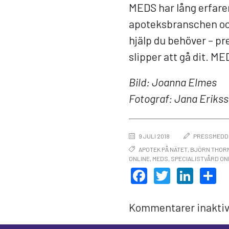
MEDS har lång erfar
apoteksbranschen och
hjälp du behöver – pr
slipper att gå dit. MED
Bild: Joanna Elmes
Fotograf: Jana Eriks
9 JULI 2018
PRESSMEDD
APOTEK PÅ NÄTET
,
BJÖRN THOR
ONLINE
,
MEDS
,
SPECIALISTVÅRD ON
FACEBOOK
TWITTE
LIN
D
Kommentarer inaktiv