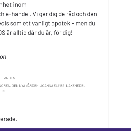
enhet inom
 e-handel. Vi ger dig de råd och den
ecis som ett vanligt apotek – men du
S är alltid där du är, för dig!
son
ELANDEN
NGREN
,
DEN NYA VÅRDEN
,
JOANNA ELMES
,
LÄKEMEDEL
LINE
R
KEDIN
ELA
erade.