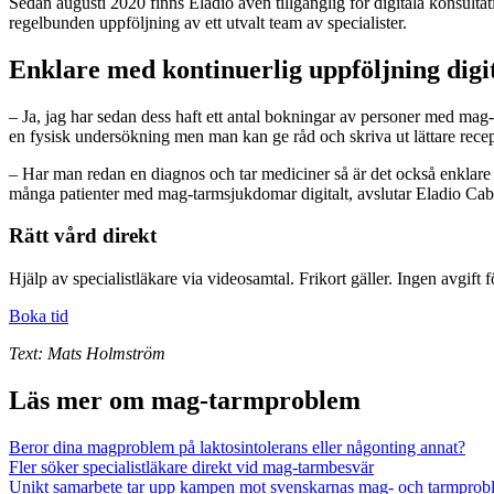
Sedan augusti 2020 finns Eladio även tillgänglig för digitala konsu
regelbunden uppföljning av ett utvalt team av specialister.
Enklare med kontinuerlig uppföljning digit
– Ja, jag har sedan dess haft ett antal bokningar av personer med ma
en fysisk undersökning men man kan ge råd och skriva ut lättare recept 
– Har man redan en diagnos och tar mediciner så är det också enklare
många patienter med mag-tarmsjukdomar digitalt, avslutar Eladio Cab
Rätt vård direkt
Hjälp av specialistläkare via videosamtal. Frikort gäller. Ingen avgift 
Boka tid
Text: Mats Holmström
Läs mer om mag-tarmproblem
Beror dina magproblem på laktosintolerans eller någonting annat?
Fler söker specialistläkare direkt vid mag-tarmbesvär
Unikt samarbete tar upp kampen mot svenskarnas mag- och tarmprob