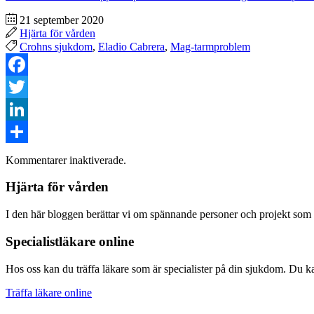
21 september 2020
Hjärta för vården
Crohns sjukdom
,
Eladio Cabrera
,
Mag-tarmproblem
Facebook
Twitter
LinkedIn
Dela
Kommentarer inaktiverade.
Hjärta för vården
I den här bloggen berättar vi om spännande personer och projekt som bi
Specialistläkare online
Hos oss kan du träffa läkare som är specialister på din sjukdom. Du kan
Träffa läkare online