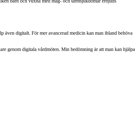
 vilken barn och vuxna med mag- och tarmsjukdomar erbjuds
jälp även digitalt. För mer avancerad medicin kan man ibland behöva
vidare genom digitala vårdmöten. Min bedömning är att man kan hjälpa