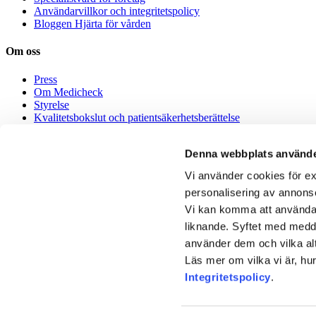
Användarvillkor och integritetspolicy
Bloggen Hjärta för vården
Om oss
Press
Om Medicheck
Styrelse
Kvalitetsbokslut och patientsäkerhetsberättelse
Medicheck Healthcare AB – Miljöpolicy
Denna webbplats använde
Jobba hos oss
Vi använder cookies för ex
Jobba med digital vård
personalisering av annons
Alla jobb
Vi kan komma att använda k
English
liknande. Syftet med medde
använder dem och vilka alt
How it works
Läs mer om vilka vi är, hu
English and multi lingual speaking doctors
Integritetspolicy
.
About Medicheck
Medicheck • 113126, R 311 • 106 53 Stockholm • Copyright © 2016