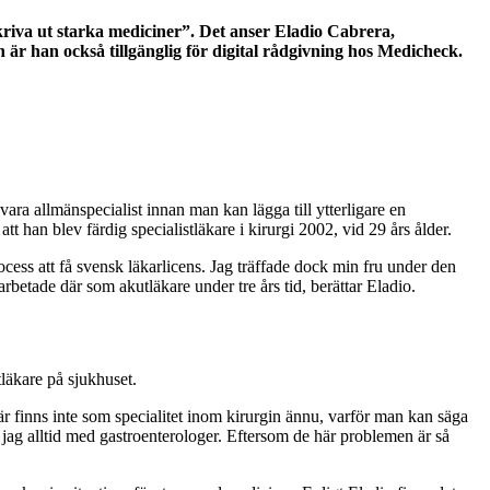
kriva ut starka mediciner”. Det anser Eladio Cabrera,
är han också tillgänglig för digital rådgivning hos Medicheck.
ra allmänspecialist innan man kan lägga till ytterligare en
tt han blev färdig specialistläkare i kirurgi 2002, vid 29 års ålder.
ocess att få svensk läkarlicens. Jag träffade dock min fru under den
 arbetade där som akutläkare under tre års tid, berättar Eladio.
läkare på sjukhuset.
 finns inte som specialitet inom kirurgin ännu, varför man kan säga
jag alltid med gastroenterologer. Eftersom de här problemen är så