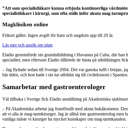
”Att som specialistläkare kunna erbjuda kontinuerliga vårdmöten 
specialistläkare i kirurgi, som ofta ställs inför akuta mag-tarm
Magkliniken online
Frikort gäller. Ingen avgift för barn och ungdom upp till 20 år.
Läs mer och ansök om plats
Eladio genomförde sin grundutbildning i Havanna på Cuba, där han blev
specialitet, men eftersom Eladio tillhörde de bästa på utbildningen fick 
– Jag flyttade sedan till Sverige 2004. Det var ganska tufft i början, 
här tiden, och hon hade i sin tur utbildat sig till civilekonom i Spanien
Samarbetar med gastroenterologer
Väl tillbaka i Sverige fick Eladio anställning på Akademiska sjukhuse
– På Akademiska arbetar jag framförallt med akuta bukåkommor. Dessa
att vi alla är mag-tarmkirurger. Jag är alltså inte gastroenterolog m
vanliga måste vi kirurger ha mycket kunskaper om mag-tarmkanalen.