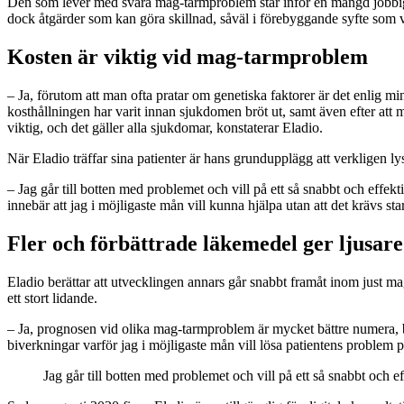
Den som lever med svåra mag-tarmproblem står inför en mängd jobbiga
dock åtgärder som kan göra skillnad, såväl i förebyggande syfte som v
Kosten är viktig vid mag-tarmproblem
– Ja, förutom att man ofta pratar om genetiska faktorer är det enlig 
kosthållningen har varit innan sjukdomen bröt ut, samt även efter att 
viktig, och det gäller alla sjukdomar, konstaterar Eladio.
När Eladio träffar sina patienter är hans grundupplägg att verkligen l
– Jag går till botten med problemet och vill på ett så snabbt och effekti
innebär att jag i möjligaste mån vill kunna hjälpa utan att det krävs 
Fler och förbättrade läkemedel ger ljusar
Eladio berättar att utvecklingen annars går snabbt framåt inom just
ett stort lidande.
– Ja, prognosen vid olika mag-tarmproblem är mycket bättre numera, 
biverkningar varför jag i möjligaste mån vill lösa patientens problem på
Jag går till botten med problemet och vill på ett så snabbt och e