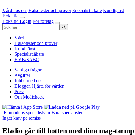
Vård hos oss
Hälsotester och prover
Specialistläkare
Kundtjänst
Boka tid
Boka tid
Login
För företag
Vård
Hälsotester och prover
Kundtjänst
Specialistläkare
HVB/SÄBO
Vanliga frågor
Avgifter
Jobba med oss
Bloggen Hjärta för vården
Press
Om Medicheck
Framtidens specialistvård
Bara specialister
Inget krav på remiss
Eladio går till botten med dina mag-tarm