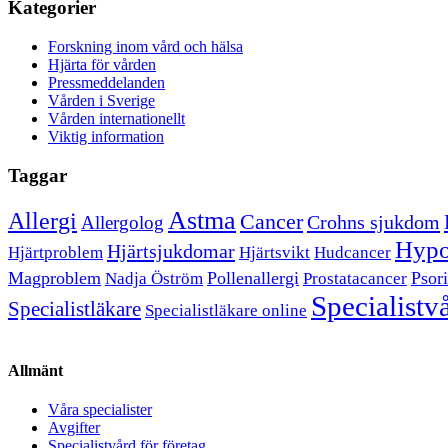
Kategorier
Forskning inom vård och hälsa
Hjärta för vården
Pressmeddelanden
Vården i Sverige
Vården internationellt
Viktig information
Taggar
Astma
Allergi
Cancer
Crohns sjukdom
Allergolog
Hypo
Hjärtsjukdomar
Hjärtproblem
Hjärtsvikt
Hudcancer
Magproblem
Pollenallergi
Psori
Nadja Öström
Prostatacancer
Specialistv
Specialistläkare
Specialistläkare online
Allmänt
Våra specialister
Avgifter
Specialistvård för företag