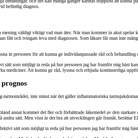
 utmaningar, och det kan många gånger kännas hopplöst att kunna påver
id befintlig diagnos.
min mening väldigt viktigt vad man äter. När man kommer in akut spelar k
man fått och tvingats leva med diagnosen. Som läkare får man inte många
yssna in personen för att kunna ge individanpassade råd och behandling d
vt sätt som möjligt ta reda på hur personen jag har framför mig bäst kan m
starka mediciner. Att kunna ge råd, lyssna och erbjuda kontinuerliga uppf
e prognos
 mag-tarmområdet, inte minst när det gäller inflammatoriska tarmsjukd
bland annat kommer det fler och förbättrade läkemedel av den starkar
 andra sätt. Men visst är det bra att utvecklingen går framåt, berättar E
ffektivt sätt som möjligt ta reda på hur personen jag har framför mig bäs