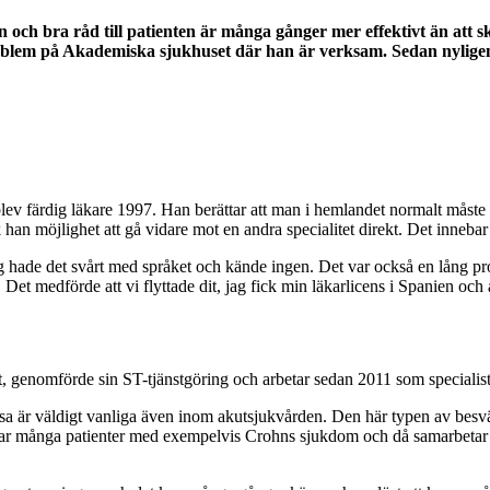
och bra råd till patienten är många gånger mer effektivt än att s
problem på Akademiska sjukhuset där han är verksam. Sedan nyligen 
 färdig läkare 1997. Han berättar att man i hemlandet normalt måste va
han möjlighet att gå vidare mot en andra specialitet direkt. Det innebar a
jag hade det svårt med språket och kände ingen. Det var också en lång pr
. Det medförde att vi flyttade dit, jag fick min läkarlicens i Spanien och
t, genomförde sin ST-tjänstgöring och arbetar sedan 2011 som specialist
 är väldigt vanliga även inom akutsjukvården. Den här typen av besvär
en har många patienter med exempelvis Crohns sjukdom och då samarbetar 