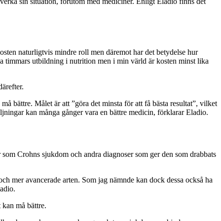
ka sin situation, förutom med mediciner. Enligt Eladio finns det
osten naturligtvis mindre roll men däremot har det betydelse hur
 timmars utbildning i nutrition men i min värld är kosten minst lika
ärefter.
å bättre. Målet är att ”göra det minsta för att få bästa resultat”, vilket
öljningar kan många gånger vara en bättre medicin, förklarar Eladio.
omar som Crohns sjukdom och andra diagnoser som ger den som drabbats
e och mer avancerade arten. Som jag nämnde kan dock dessa också ha
ladio.
t kan må bättre.