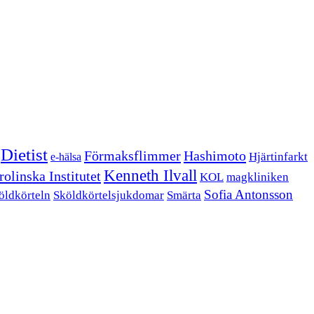
Dietist
Förmaksflimmer
Hashimoto
Hjärtinfarkt
e-hälsa
Kenneth Ilvall
olinska Institutet
KOL
magkliniken
Sofia Antonsson
öldkörteln
Sköldkörtelsjukdomar
Smärta