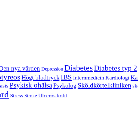
Diabetes
Diabetes typ 2
Den nya vården
Depression
tyreos
IBS
Högt blodtryck
Kar
Internmedicin
Kardiologi
Psykisk ohälsa
Sköldkörtelkliniken
Psykolog
asis
sk
ård
Ulcerös kolit
Stress
Stroke