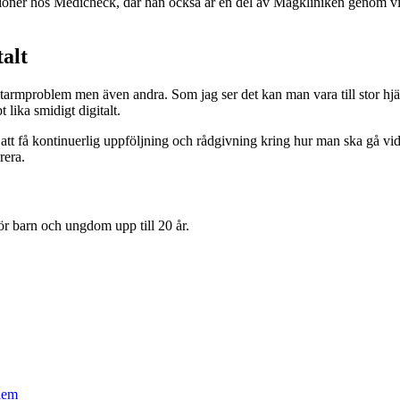
ltationer hos Medicheck, där han också är en del av Magkliniken genom
alt
g-tarmproblem men även andra. Som jag ser det kan man vara till stor h
lika smidigt digitalt.
 att få kontinuerlig uppföljning och rådgivning kring hur man ska gå 
rera.
för barn och ungdom upp till 20 år.
lem