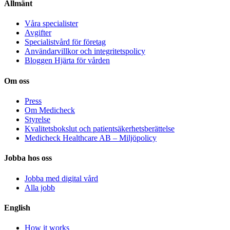
Allmänt
Våra specialister
Avgifter
Specialistvård för företag
Användarvillkor och integritetspolicy
Bloggen Hjärta för vården
Om oss
Press
Om Medicheck
Styrelse
Kvalitetsbokslut och patientsäkerhetsberättelse
Medicheck Healthcare AB – Miljöpolicy
Jobba hos oss
Jobba med digital vård
Alla jobb
English
How it works