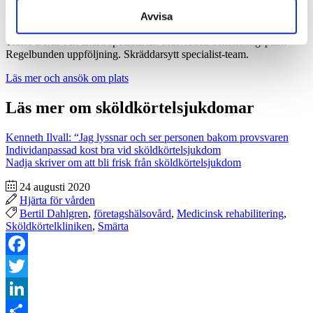
Sköldkörtelkliniken
Avvisa
Träffa Bertil och andra specialister. Individuell behandlingsplan.
Regelbunden uppföljning. Skräddarsytt specialist-team.
Läs mer och ansök om plats
Läs mer om sköldkörtelsjukdomar
Kenneth Ilvall: “Jag lyssnar och ser personen bakom provsvaren
Individanpassad kost bra vid sköldkörtelsjukdom
Nadja skriver om att bli frisk från sköldkörtelsju
kdom
24 augusti 2020
Hjärta för vården
Bertil Dahlgren
,
företagshälsovård
,
Medicinsk rehabilitering
,
Sköldkörtelkliniken
,
Smärta
Facebook
Twitter
LinkedIn