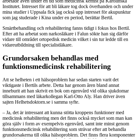
arbetade även under en tid som medicinsk kemist på Karolinska
Institutet. Intresset för att bli läkare tog dock överhanden och under
mina studier i Uppsala fick jag också upp intresset för akupunktur
som jag studerade i Kina under en period, berättar Bertil.
Smärtbehandling och rehabilitering fanns tidigt i fokus hos Bertil.
Efter att ha arbetat som narkosläkare i Falun sökte han sig därför
vidare till området ortopedisk medicin vilket i sin tur ledde till en
vidareutbildning till specialistläkare.
Grundorsaken behandlas med
funktionsmedicinsk rehabilitering
Att se helheten i ett hälsoproblem har sedan starten varit det
viktigaste i Bertils arbete. Detta har genom åren bland annat
inneburit att han skrivit en bok om egenvård vid olika sjukdomar
tillsammans med läkarkollegan Karl-Otto Aly. Han driver även
sajten Helhetsdoktorn.se i samma syfte.
– Ja, det är intressant att kunna stötta kroppens funktioner med
medicinsk rehabilitering men det finns också mycket som man kan
göra själv i form av exempelvis egenvård, samt inte minst genom
funktionsmedicinsk rehabilitering som strävar efter att behandla
grundorsakerna till olika hälsoproblem. Det finns flera komponenter