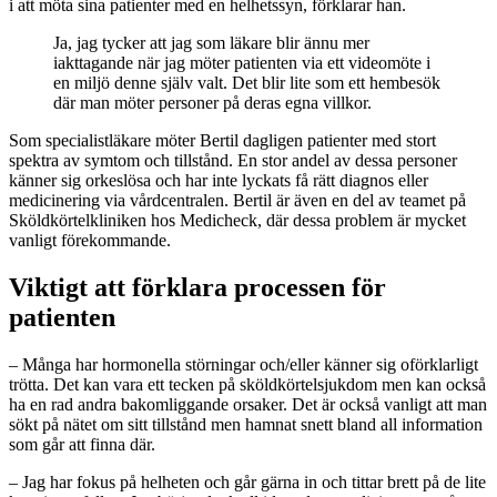
i att möta sina patienter med en helhetssyn, förklarar han.
Ja, jag tycker att jag som läkare blir ännu mer
iakttagande när jag möter patienten via ett videomöte i
en miljö denne själv valt. Det blir lite som ett hembesök
där man möter personer på deras egna villkor.
Som specialistläkare möter Bertil dagligen patienter med stort
spektra av symtom och tillstånd. En stor andel av dessa personer
känner sig orkeslösa och har inte lyckats få rätt diagnos eller
medicinering via vårdcentralen. Bertil är även en del av teamet på
Sköldkörtelkliniken hos Medicheck, där dessa problem är mycket
vanligt förekommande.
Viktigt att förklara processen för
patienten
– Många har hormonella störningar och/eller känner sig oförklarligt
trötta. Det kan vara ett tecken på sköldkörtelsjukdom men kan också
ha en rad andra bakomliggande orsaker. Det är också vanligt att man
sökt på nätet om sitt tillstånd men hamnat snett bland all information
som går att finna där.
– Jag har fokus på helheten och går gärna in och tittar brett på de lite