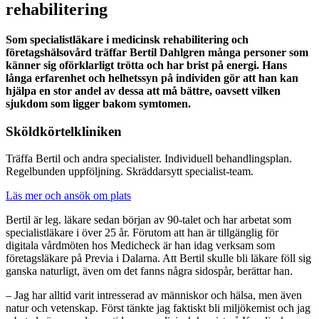
rehabilitering
Som specialistläkare i medicinsk rehabilitering och
företagshälsovård träffar Bertil Dahlgren många personer som
känner sig oförklarligt trötta och har brist på energi. Hans
långa erfarenhet och helhetssyn på individen gör att han kan
hjälpa en stor andel av dessa att må bättre, oavsett vilken
sjukdom som ligger bakom symtomen.
Sköldkörtelkliniken
Träffa Bertil och andra specialister. Individuell behandlingsplan.
Regelbunden uppföljning. Skräddarsytt specialist-team.
Läs mer och ansök om plats
Bertil är leg. läkare sedan början av 90-talet och har arbetat som
specialistläkare i över 25 år. Förutom att han är tillgänglig för
digitala vårdmöten hos Medicheck är han idag verksam som
företagsläkare på Previa i Dalarna. Att Bertil skulle bli läkare föll sig
ganska naturligt, även om det fanns några sidospår, berättar han.
– Jag har alltid varit intresserad av människor och hälsa, men även
natur och vetenskap. Först tänkte jag faktiskt bli miljökemist och jag