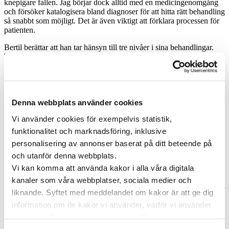
knepigare fallen. Jag börjar dock alltid med en medicingenomgång
och försöker katalogisera bland diagnoser för att hitta rätt behandling
så snabbt som möjligt. Det är även viktigt att förklara processen för
patienten.
Bertil berättar att han tar hänsyn till tre nivåer i sina behandlingar.
Till att börja med finns i grunden en negativ faktor hos patienten.
Detta i form av exempelvis ett virus, en bakterie eller allergi.
Få direkt digital hjälp av Bertil
Denna webbplats använder cookies
Så här kan Bertil hjälpa dig via videosamtal.
Vi använder cookies för exempelvis statistik,
Läs mer
funktionalitet och marknadsföring, inklusive
En plan för medicinering och annan
personalisering av annonser baserat på ditt beteende på
och utanför denna webbplats.
behandling
Vi kan komma att använda kakor i alla våra digitala
– Ja, och utöver detta har patienten ofta en brist i någon form. Det
kanaler som våra webbplatser, sociala medier och
kan handla om brist på sömn, i relationer, brist på näringsämnen eller
liknande. Syftet med meddelandet om kakor är att ge dig
fysisk aktivitet. Den tredje nivån är att hjälpa patienten med att bryta
information om de kakor vi använder, varför vi använder
onda cirklar, vilket kan innefatta allt från att se över
läkemedelsanvändningen till att ge livsstilsråd och tips om egenvård.
dem och vilka alternativ du har beträffande kakor.
Läs mer om vilka vi är, hur du kan kontakta oss och hur