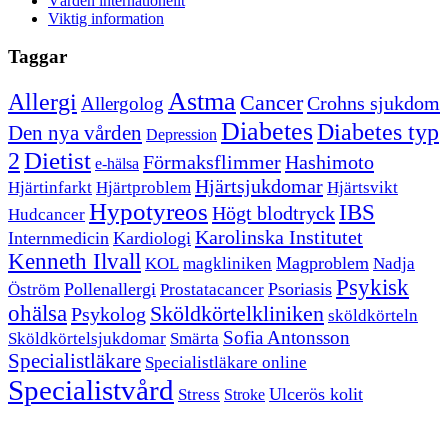
Vården internationellt
Viktig information
Taggar
Astma
Allergi
Cancer
Crohns sjukdom
Allergolog
Diabetes
Diabetes typ
Den nya vården
Depression
Dietist
2
Förmaksflimmer
Hashimoto
e-hälsa
Hjärtsjukdomar
Hjärtinfarkt
Hjärtproblem
Hjärtsvikt
Hypotyreos
IBS
Högt blodtryck
Hudcancer
Karolinska Institutet
Internmedicin
Kardiologi
Kenneth Ilvall
Magproblem
KOL
magkliniken
Nadja
Psykisk
Pollenallergi
Psoriasis
Öström
Prostatacancer
ohälsa
Sköldkörtelkliniken
Psykolog
sköldkörteln
Sofia Antonsson
Sköldkörtelsjukdomar
Smärta
Specialistläkare
Specialistläkare online
Specialistvård
Ulcerös kolit
Stress
Stroke