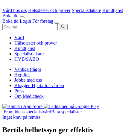
Vård hos oss
Hälsotester och prover
Specialistläkare
Kundtjänst
Boka tid
Boka tid
Login
För företag
Vård
Hälsotester och prover
Kundtjänst
Specialistläkare
HVB/SÄBO
Vanliga frågor
Avgifter
Jobba med oss
Bloggen Hjärta för vården
Press
Om Medicheck
Framtidens specialistvård
Bara specialister
Inget krav på remiss
Bertils helhetssyn ger effektiv