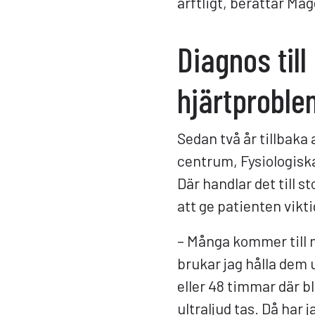
ärftligt, berättar Ma
Diagnos til
hjärtproble
Sedan två år tillbaka
centrum, Fysiologiska
Där handlar det till st
att ge patienten vikt
– Många kommer till
brukar jag hålla dem
eller 48 timmar där 
ultraljud tas. Då har