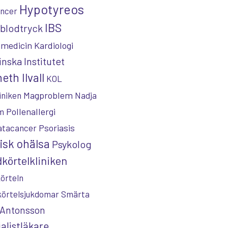
Hypotyreos
ncer
IBS
blodtryck
nmedicin
Kardiologi
inska Institutet
eth Ilvall
KOL
Magproblem
iniken
Nadja
Pollenallergi
m
Psoriasis
atacancer
isk ohälsa
Psykolog
körtelkliniken
örteln
körtelsjukdomar
Smärta
 Antonsson
alistläkare