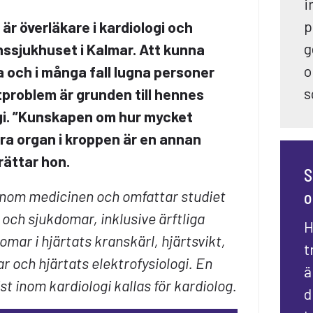
i
p
r överläkare i kardiologi och
g
ssjukhuset i Kalmar. Att kunna
o
a och i många fall lugna personer
s
problem är grunden till hennes
ogi. ”Kunskapen om hur mycket
ra organ i kroppen är en annan
rättar hon.
S
 inom medicinen och omfattar studiet
o
 och sjukdomar, inklusive ärftliga
H
mar i hjärtats kranskärl, hjärtsvikt,
t
ar och hjärtats elektrofysiologi. En
ä
st inom kardiologi kallas för kardiolog.
d