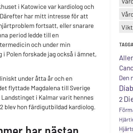
Vård
khuset i Katowice var kardiolog och
Vård
Därefter har mitt intresse för att
järtproblem fortsatt, eller snarare
Vikt
a period ledde till en
ntermedicin och under min
TAGG
g i Polen forskade jag också i ämnet,
Alle
Canc
Den 
liniskt under åtta år och en
Dia
et flyttade Magdalena till Sverige
 Landstinget i Kalmar varit hennes
Die
2
2 blev hon färdigutbildad kardiolog.
Förm
Hjärti
mmer har nästan
Hjär