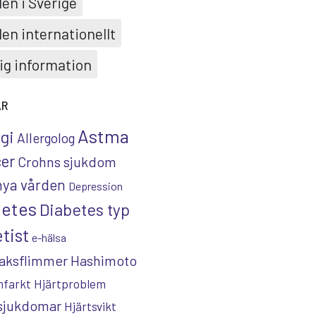
en i Sverige
en internationellt
ig information
AR
Astma
rgi
Allergolog
er
Crohns sjukdom
nya vården
Depression
betes
Diabetes typ
tist
e-hälsa
aksflimmer
Hashimoto
nfarkt
Hjärtproblem
tsjukdomar
Hjärtsvikt