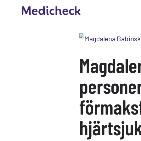
Magdalen
persone
förmaks
hjärtsj