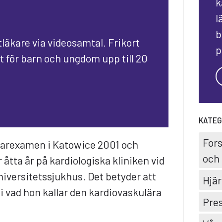
k
l
b
tläkare via videosamtal. Frikort
p
ft för barn och ungdom upp till 20
KATEG
For
karexamen i Katowice 2001 och
och 
åtta år på kardiologiska kliniken vid
iversitetssjukhus. Det betyder att
Hjär
i vad hon kallar den kardiovaskulära
Pre