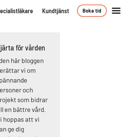
ecialistläkare
Kundtjänst
Boka tid
järta för vården
 den här bloggen
erättar vi om
pännande
ersoner och
rojekt som bidrar
ill en bättre vård.
i hoppas att vi
an ge dig