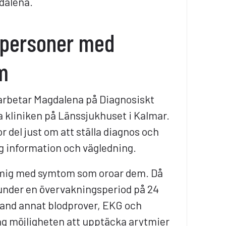
gdalena.
l personer med
m
 arbetar Magdalena på Diagnosiskt
 kliniken på Länssjukhuset i Kalmar.
or del just om att ställa diagnos och
ig information och vägledning.
 mig med symtom som oroar dem. Då
 under en övervakningsperiod på 24
bland annat blodprover, EKG och
 jag möjligheten att upptäcka arytmier