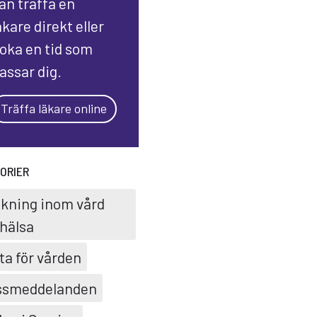
an träffa en
äkare direkt eller
oka en tid som
assar dig.
Träffa läkare online
ORIER
skning inom vård
hälsa
ta för vården
ssmeddelanden