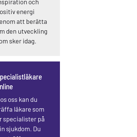
nspiration och
ositiv energi
enom att berätta
m den utveckling
om sker idag.
pecialistläkare
nline
os oss kan du
räffa läkare som
r specialister på
in sjukdom. Du