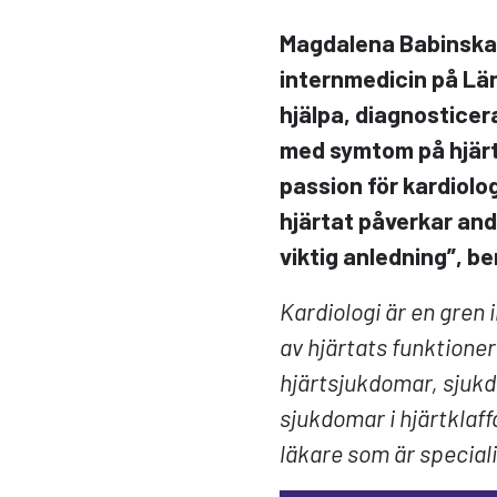
Magdalena Babinska ä
internmedicin på Län
hjälpa, diagnosticer
med symtom på hjärt
passion för kardiol
hjärtat påverkar and
viktig anledning”, be
Kardiologi är en gren
av hjärtats funktioner
hjärtsjukdomar, sjukdo
sjukdomar i hjärtklaff
läkare som är speciali