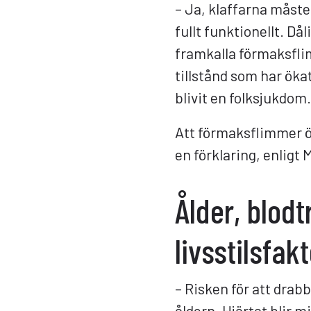
– Ja, klaffarna måste 
fullt funktionellt. Då
framkalla förmaksfli
tillstånd som har öka
blivit en folksjukdom.
Att förmaksflimmer ö
en förklaring, enligt
Ålder, blod
livsstilsfak
– Risken för att dra
åldern. Hjärtat blir 