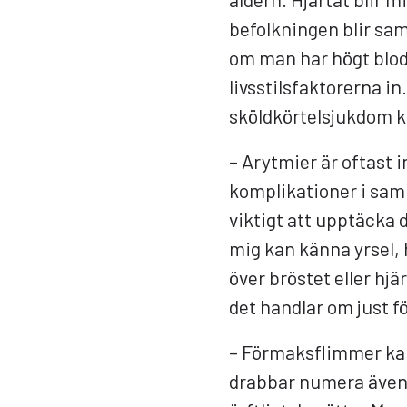
befolkningen blir sam
om man har högt blo
livsstilsfaktorerna i
sköldkörtelsjukdom k
– Arytmier är oftast i
komplikationer i samb
viktigt att upptäcka 
mig kan känna yrsel, 
över bröstet eller hjä
det handlar om just 
– Förmaksflimmer kan
drabbar numera även 