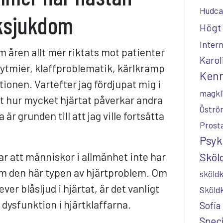
Hudca
lksjukdom
Högt 
Inter
m åren allt mer riktats mot patienter
Karol
ytmier, klaffproblematik, kärlkramp
Kenn
tionen. Vartefter jag fördjupat mig i
magkl
kt hur mycket hjärtat påverkar andra
Öströ
är grunden till att jag ville fortsätta
Prost
Psyk
r att människor i allmänhet inte har
Sköld
m den här typen av hjärtproblem. Om
sköldk
r blåsljud i hjärtat, är det vanligt
Sköld
 dysfunktion i hjärtklaffarna.
Sofia
Speci