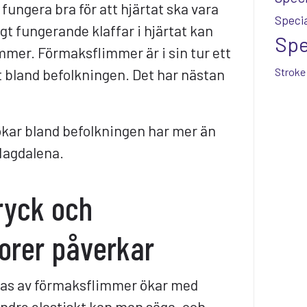
fungera bra för att hjärtat ska vara
Specia
ligt fungerande klaffar i hjärtat kan
Spe
mmer. Förmaksflimmer är i sin tur ett
t bland befolkningen. Det har nästan
Stroke
kar bland befolkningen har mer än
 Magdalena.
tryck och
torer påverkar
bbas av förmaksflimmer ökar med
mindre elastiskt kan man säga, och