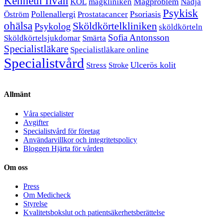
Kenneth Ilvall
Magproblem
KOL
magkliniken
Nadja
Psykisk
Pollenallergi
Psoriasis
Öström
Prostatacancer
ohälsa
Sköldkörtelkliniken
Psykolog
sköldkörteln
Sofia Antonsson
Sköldkörtelsjukdomar
Smärta
Specialistläkare
Specialistläkare online
Specialistvård
Ulcerös kolit
Stress
Stroke
Allmänt
Våra specialister
Avgifter
Specialistvård för företag
Användarvillkor och integritetspolicy
Bloggen Hjärta för vården
Om oss
Press
Om Medicheck
Styrelse
Kvalitetsbokslut och patientsäkerhetsberättelse