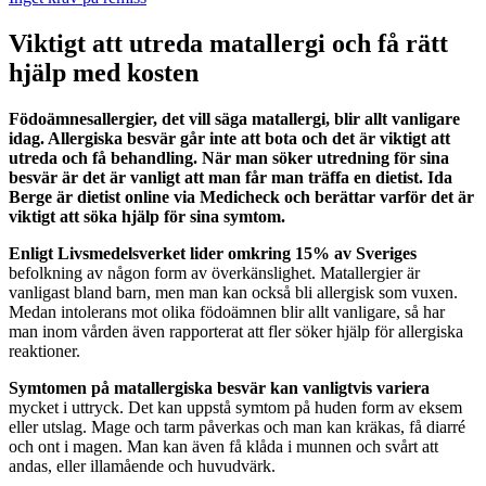
Viktigt att utreda matallergi och få rätt
hjälp med kosten
Födoämnesallergier, det vill säga matallergi, blir allt vanligare
idag. Allergiska besvär går inte att bota och det är viktigt att
utreda och få behandling. När man söker utredning för sina
besvär är det är vanligt att man får man träffa en dietist. Ida
Berge är dietist online via Medicheck och berättar varför det är
viktigt att söka hjälp för sina symtom.
Enligt Livsmedelsverket lider omkring 15% av Sveriges
befolkning av någon form av överkänslighet. Matallergier är
vanligast bland barn, men man kan också bli allergisk som vuxen.
Medan intolerans mot olika födoämnen blir allt vanligare, så har
man inom vården även rapporterat att fler söker hjälp för allergiska
reaktioner.
Symtomen på matallergiska besvär kan vanligtvis variera
mycket i uttryck. Det kan uppstå symtom på huden form av eksem
eller utslag. Mage och tarm påverkas och man kan kräkas, få diarré
och ont i magen. Man kan även få klåda i munnen och svårt att
andas, eller illamående och huvudvärk.