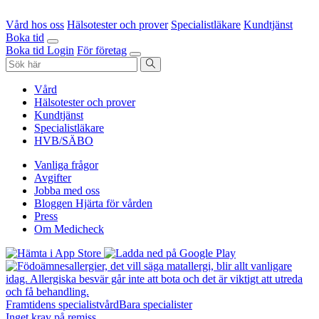
Vård hos oss
Hälsotester och prover
Specialistläkare
Kundtjänst
Boka tid
Boka tid
Login
För företag
Vård
Hälsotester och prover
Kundtjänst
Specialistläkare
HVB/SÄBO
Vanliga frågor
Avgifter
Jobba med oss
Bloggen Hjärta för vården
Press
Om Medicheck
Framtidens specialistvård
Bara specialister
Inget krav på remiss