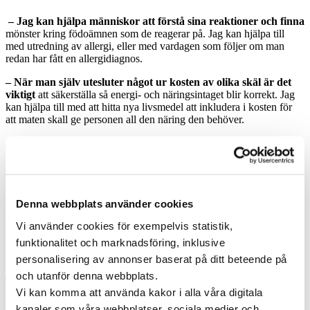
– Jag kan hjälpa människor att förstå sina reaktioner och finna
mönster kring födoämnen som de reagerar på. Jag kan hjälpa till
med utredning av allergi, eller med vardagen som följer om man
redan har fått en allergidiagnos.
– När man själv utesluter något ur kosten av olika skäl är det
viktigt
att säkerställa så energi- och näringsintaget blir korrekt. Jag
kan hjälpa till med att hitta nya livsmedel att inkludera i kosten för
att maten skall ge personen all den näring den behöver.
Vilka är vanliga allergier och besvär som du möter idag?
– Jag träffar patienter med allergier mot ägg, spannmål,
mjölkprotein, kött, nötter, jordnötter, fisk, baljväxter, ja faktiskt mot
de flesta födoämnen som finns i vår kost. Jag träffar även patienter
Denna webbplats använder cookies
som har överkänsligheter mot vissa ämnen i maten, exempelvis
biogena aminer, och intoleranser såsom laktosintolerans.
Vi använder cookies för exempelvis statistik,
funktionalitet och marknadsföring, inklusive
Varför det är viktigt att söka hjälp om man misstänker matallergi?
personalisering av annonser baserat på ditt beteende på
och utanför denna webbplats.
– Allergiska reaktioner kan bli mycket allvarliga. Det är
viktigt
att få en grundlig utredning om man misstänker allergiska besvär.
Vi kan komma att använda kakor i alla våra digitala
Man behöver utröna vad kroppen inte tål och kunna exkludera rätt
kanaler som våra webbplatser, sociala medier och