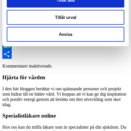
Tillåt alla
5 september 2018
Hjärta för vården
Dietist
,
Dietist online
,
Födoämnesallergi
,
Ida Berge
,
Intolerans
,
Tillåt urval
Matallergi
Avvisa
Facebook
Twitter
LinkedIn
Dela
Kommentarer inaktiverade.
Hjärta för vården
I den här bloggen berättar vi om spännande personer och projekt
som bidrar till en bättre vård. Vi hoppas att vi kan ge dig inspiration
och positiv energi genom att berätta om den utveckling som sker
idag.
Specialistläkare online
Hos oss kan du träffa läkare som är specialister på din sjukdom. Du