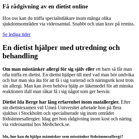
Få rådgivning av en dietist online
Hos oss kan du träffa specialistläkare inom många olika
sjukdomsområden via videosamtal. Snabbt och utan krav på remiss.
Se lediga tider
En dietist hjälper med utredning och
behandling
Om man misstänker allergi för sig själv
eller
ett barn så får man
ofta träffa en dietist. En dietist hjälper till med vad man bör undvika
och hur man ska äta för att få i sig varierad och näringsrik kost trots
sin allergi. Man kan även behöva hjälp av läkemedel för att minska
reaktionen ifall man råkar få i sig något som ger besvär.
Dietist Ida Berge har lång erfarenhet inom matallergier.
Efter
sin dietistexamen vid Umeå Universitet arbetade hon på flera
sjukhus i Stockholm och specialiserade sig inom området
födoämnesallergier. Idag ger hon rådgivning inom kost och näring
via videosamtal hos Medicheck.se.
Ida, hur kan du hjälpa människor som misstänker födoämnesallergi?