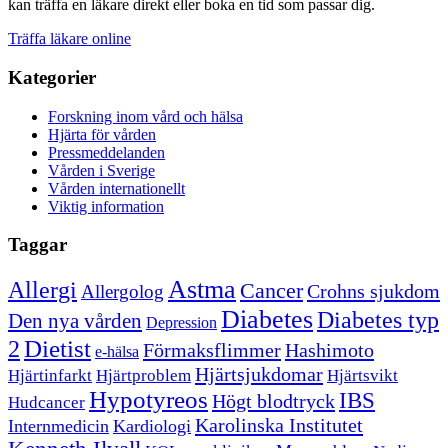
kan träffa en läkare direkt eller boka en tid som passar dig.
Träffa läkare online
Kategorier
Forskning inom vård och hälsa
Hjärta för vården
Pressmeddelanden
Vården i Sverige
Vården internationellt
Viktig information
Taggar
Astma
Allergi
Cancer
Crohns sjukdom
Allergolog
Diabetes
Diabetes typ
Den nya vården
Depression
Dietist
2
Förmaksflimmer
Hashimoto
e-hälsa
Hjärtsjukdomar
Hjärtinfarkt
Hjärtproblem
Hjärtsvikt
Hypotyreos
IBS
Högt blodtryck
Hudcancer
Karolinska Institutet
Internmedicin
Kardiologi