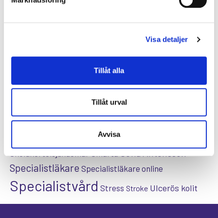
Dietist
Diabetes typ 2
e-hälsa
Förmaksflimmer
Hashimoto
Hjärtinfarkt
Visa detaljer
Hjärtsjukdomar
Hjärtproblem
Hjärtsvikt
Hudcancer
Hypotyreos
IBS
Högt blodtryck
Tillåt alla
Karolinska Institutet
Internmedicin
Kardiologi
Kenneth Ilvall
Magproblem
KOL
magkliniken
Tillåt urval
Pollenallergi
Psoriasis
Nadja Öström
Prostatacancer
Psykisk ohälsa
Psykolog
Avvisa
Sköldkörtelkliniken
sköldkörteln
Sofia Antonsson
Sköldkörtelsjukdomar
Smärta
Specialistläkare
Specialistläkare online
Specialistvård
Ulcerös kolit
Stress
Stroke