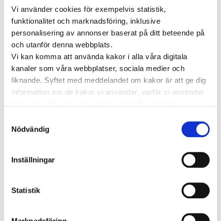
som passar dig.
Vi använder cookies för exempelvis statistik,
funktionalitet och marknadsföring, inklusive
Träffa läkare online
personalisering av annonser baserat på ditt beteende på
och utanför denna webbplats.
Vi kan komma att använda kakor i alla våra digitala
kanaler som våra webbplatser, sociala medier och
KATEGORIER
liknande. Syftet med meddelandet om kakor är att ge dig
Forskning inom vård och hälsa
information om de kakor vi använder, varför vi använder
dem och vilka alternativ du har beträffande kakor.
Hjärta för vården
Pressmeddelanden
Läs mer om vilka vi är, hur du kan kontakta oss och hur
Samtyckesval
vi behandlar personuppgifter i vår
Integritetspolicy
.
Nödvändig
Vården i Sverige
Vården internationellt
Viktig information
Inställningar
TAGGAR
Statistik
Astma
Allergi
Cancer
Crohns
Allergolog
Diabetes
Den nya vården
sjukdom
Depression
Marknadsföring