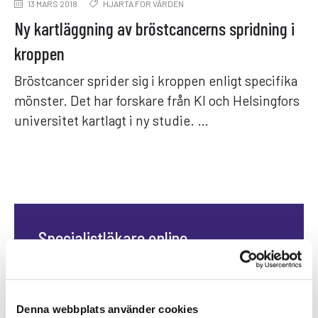
13 MARS 2018
HJÄRTA FÖR VÅRDEN
Ny kartläggning av bröstcancerns spridning i
kroppen
Bröstcancer sprider sig i kroppen enligt specifika
mönster. Det har forskare från KI och Helsingfors
universitet kartlagt i ny studie. …
Specialistläkare online
Hos oss kan du träffa läkare som är
specialister på din sjukdom. Du kan
träffa en läkare direkt eller boka en tid
Denna webbplats använder cookies