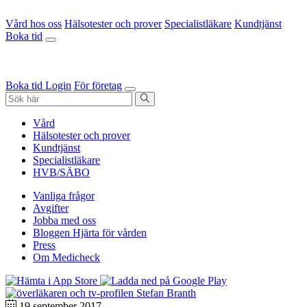
Vård hos oss
Hälsotester och prover
Specialistläkare
Kundtjänst
Boka tid
Boka tid
Login
För företag
Vård
Hälsotester och prover
Kundtjänst
Specialistläkare
HVB/SÄBO
Vanliga frågor
Avgifter
Jobba med oss
Bloggen Hjärta för vården
Press
Om Medicheck
19 september 2017