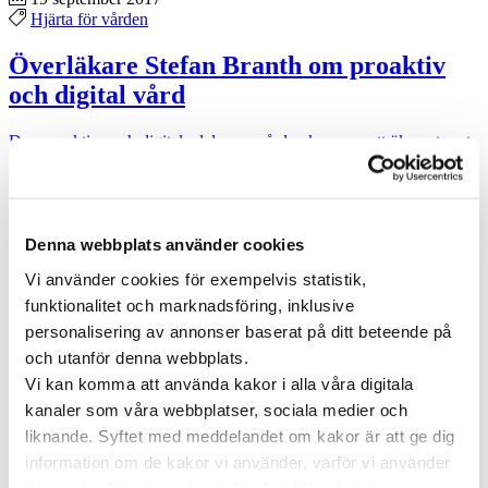
Hjärta för vården
Överläkare Stefan Branth om proaktiv
och digital vård
Den proaktiva och digitala delen av vården kommer att öka extremt
mycket i framtiden, konstaterar överläkaren och tv-profilen Stefan
Branth. …
Specialistläkare online
Denna webbplats använder cookies
Hos oss kan du träffa läkare som är specialister på din sjukdom. Du
Vi använder cookies för exempelvis statistik,
kan träffa en läkare direkt eller boka en tid som passar dig.
funktionalitet och marknadsföring, inklusive
Träffa läkare online
personalisering av annonser baserat på ditt beteende på
och utanför denna webbplats.
Kategorier
Vi kan komma att använda kakor i alla våra digitala
Forskning inom vård och hälsa
kanaler som våra webbplatser, sociala medier och
Hjärta för vården
liknande. Syftet med meddelandet om kakor är att ge dig
Pressmeddelanden
information om de kakor vi använder, varför vi använder
Vården i Sverige
Vården internationellt
dem och vilka alternativ du har beträffande kakor.