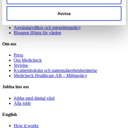
Allmänt
Våra specialister
Avvisa
Avgifter
Specialistvård för företag
Användarvillkor och integritetspolicy
Bloggen Hjärta för vården
Om oss
Press
Om Medicheck
Styrelse
Kvalitetsbokslut och patientsäkerhetsberättelse
Medicheck Healthcare AB – Miljöpolicy
Jobba hos oss
Jobba med digital vård
Alla jobb
English
How it works