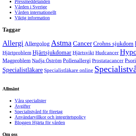
Pressmeddelanden
Vården i Sverige
Vården internationellt
Viktig information
Taggar
Astma
Allergi
Cancer
Crohns sjukdom
Allergolog
Hypo
Hjärtsjukdomar
Hjärtproblem
Hjärtsvikt
Hudcancer
Magproblem
Pollenallergi
Psori
Nadja Öström
Prostatacancer
Specialistv
Specialistläkare
Specialistläkare online
Allmänt
Våra specialister
Avgifter
Specialistvård för företag
Användarvillkor och integritetspolicy
Bloggen Hjärta för vården
Om oss