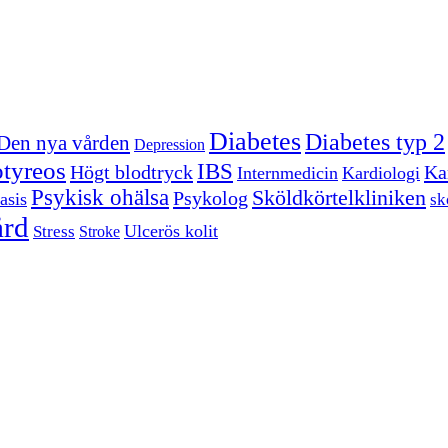
Diabetes
Diabetes typ 2
Den nya vården
Depression
tyreos
IBS
Högt blodtryck
Kar
Internmedicin
Kardiologi
Psykisk ohälsa
Sköldkörtelkliniken
Psykolog
asis
sk
ård
Ulcerös kolit
Stress
Stroke