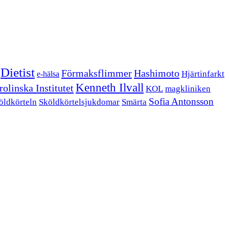
Dietist
Förmaksflimmer
Hashimoto
Hjärtinfarkt
e-hälsa
Kenneth Ilvall
olinska Institutet
KOL
magkliniken
Sofia Antonsson
öldkörteln
Sköldkörtelsjukdomar
Smärta