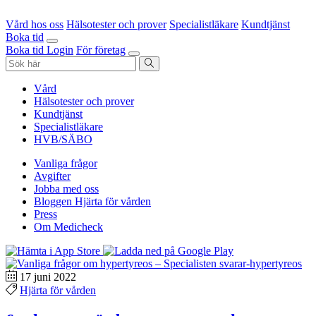
Vård hos oss
Hälsotester och prover
Specialistläkare
Kundtjänst
Boka tid
Boka tid
Login
För företag
Vård
Hälsotester och prover
Kundtjänst
Specialistläkare
HVB/SÄBO
Vanliga frågor
Avgifter
Jobba med oss
Bloggen Hjärta för vården
Press
Om Medicheck
17 juni 2022
Hjärta för vården