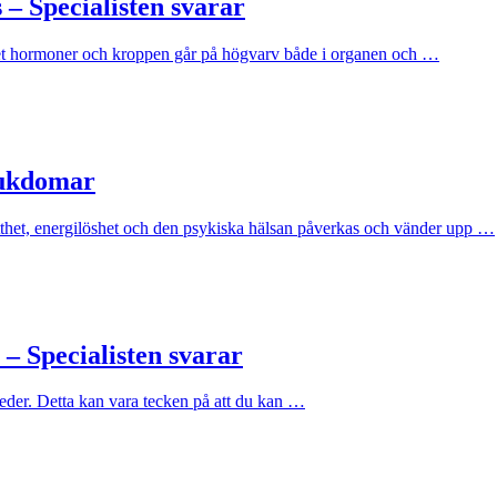
 – Specialisten svarar
cket hormoner och kroppen går på högvarv både i organen och …
jukdomar
tthet, energilöshet och den psykiska hälsan påverkas och vänder upp …
– Specialisten svarar
leder. Detta kan vara tecken på att du kan …