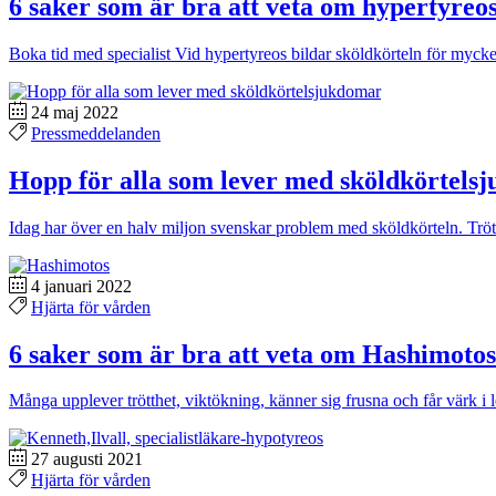
6 saker som är bra att veta om hypertyreos
Boka tid med specialist Vid hypertyreos bildar sköldkörteln för my
24 maj 2022
Pressmeddelanden
Hopp för alla som lever med sköldkörtels
Idag har över en halv miljon svenskar problem med sköldkörteln. Trö
4 januari 2022
Hjärta för vården
6 saker som är bra att veta om Hashimotos 
Många upplever trötthet, viktökning, känner sig frusna och får värk i 
27 augusti 2021
Hjärta för vården