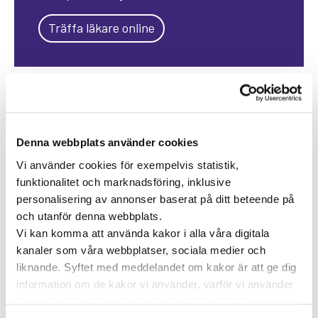
Träffa läkare online
KATEGORIER
Forskning inom vård och hälsa
Denna webbplats använder cookies
Hjärta för vården
Pressmeddelanden
Vi använder cookies för exempelvis statistik,
Vården i Sverige
Vården internationellt
funktionalitet och marknadsföring, inklusive
personalisering av annonser baserat på ditt beteende på
Viktig information
och utanför denna webbplats.
Vi kan komma att använda kakor i alla våra digitala
TAGGAR
kanaler som våra webbplatser, sociala medier och
Astma
Allergi
liknande. Syftet med meddelandet om kakor är att ge dig
Cancer
Crohns
Allergolog
information om de kakor vi använder, varför vi använder
Diabetes
Den nya vården
sjukdom
Depression
dem och vilka alternativ du har beträffande kakor.