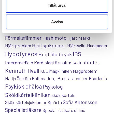
Tillåt urval
Astma
Allergi
Cancer
Crohns
Allergolog
Diabetes
Den nya vården
sjukdom
Depression
Avvisa
Dietist
Diabetes typ 2
e-hälsa
Förmaksflimmer
Hashimoto
Hjärtinfarkt
Hjärtsjukdomar
Hjärtproblem
Hjärtsvikt
Hudcancer
Hypotyreos
IBS
Högt blodtryck
Karolinska Institutet
Internmedicin
Kardiologi
Kenneth Ilvall
Magproblem
KOL
magkliniken
Pollenallergi
Psoriasis
Nadja Öström
Prostatacancer
Psykisk ohälsa
Psykolog
Sköldkörtelkliniken
sköldkörteln
Sofia Antonsson
Sköldkörtelsjukdomar
Smärta
Specialistläkare
Specialistläkare online