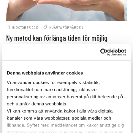
18 OKTOBER 2017
HJÄRTA FÖR VÅRDEN
Ny metod kan förlänga tiden för möjlig
hjärttransplantation
Nu är det möjligt att transportera och förvara
hjärtat från en donator under betydligt längre tid
Denna webbplats använder cookies
än vad som tidigare …
Vi använder cookies för exempelvis statistik,
funktionalitet och marknadsföring, inklusive
personalisering av annonser baserat på ditt beteende på
och utanför denna webbplats.
Vi kan komma att använda kakor i alla våra digitala
kanaler som våra webbplatser, sociala medier och
Specialistläkare online
liknande. Syftet med meddelandet om kakor är att ge dig
information om de kakor vi använder, varför vi använder