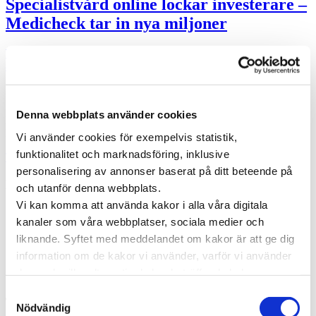
Specialistvård online lockar investerare –
Medicheck tar in nya miljoner
Medicheck som erbjuder specialistvård online har haft ett fint första
år. Lansering i mars och en kraftig tillväxt under hösten …
Specialistläkare online
Denna webbplats använder cookies
Hos oss kan du träffa läkare som är specialister på din sjukdom. Du
kan träffa en läkare direkt eller boka en tid som passar dig.
Vi använder cookies för exempelvis statistik,
funktionalitet och marknadsföring, inklusive
Träffa läkare online
personalisering av annonser baserat på ditt beteende på
Kategorier
och utanför denna webbplats.
Vi kan komma att använda kakor i alla våra digitala
Forskning inom vård och hälsa
kanaler som våra webbplatser, sociala medier och
Hjärta för vården
Pressmeddelanden
liknande. Syftet med meddelandet om kakor är att ge dig
Vården i Sverige
information om de kakor vi använder, varför vi använder
Vården internationellt
dem och vilka alternativ du har beträffande kakor.
Viktig information
Läs mer om vilka vi är, hur du kan kontakta oss och hur
Samtyckesval
Taggar
vi behandlar personuppgifter i vår
Integritetspolicy
.
Nödvändig