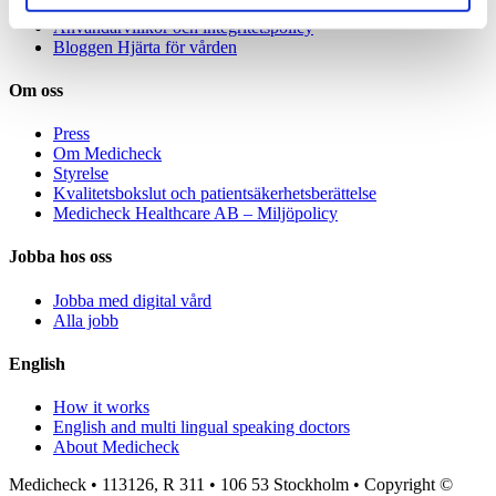
Specialistvård för företag
Användarvillkor och integritetspolicy
Bloggen Hjärta för vården
Om oss
Press
Om Medicheck
Styrelse
Kvalitetsbokslut och patientsäkerhetsberättelse
Medicheck Healthcare AB – Miljöpolicy
Jobba hos oss
Jobba med digital vård
Alla jobb
English
How it works
English and multi lingual speaking doctors
About Medicheck
Medicheck • 113126, R 311 • 106 53 Stockholm • Copyright ©