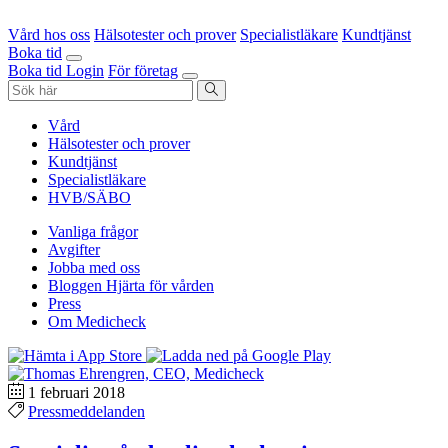
Vård hos oss
Hälsotester och prover
Specialistläkare
Kundtjänst
Boka tid
Boka tid
Login
För företag
Vård
Hälsotester och prover
Kundtjänst
Specialistläkare
HVB/SÄBO
Vanliga frågor
Avgifter
Jobba med oss
Bloggen Hjärta för vården
Press
Om Medicheck
1 februari 2018
Pressmeddelanden