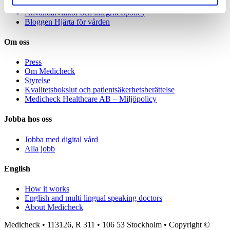
Specialistvård för företag
Användarvillkor och integritetspolicy
Bloggen Hjärta för vården
Om oss
Press
Om Medicheck
Styrelse
Kvalitetsbokslut och patientsäkerhetsberättelse
Medicheck Healthcare AB – Miljöpolicy
Jobba hos oss
Jobba med digital vård
Alla jobb
English
How it works
English and multi lingual speaking doctors
About Medicheck
Medicheck • 113126, R 311 • 106 53 Stockholm • Copyright ©