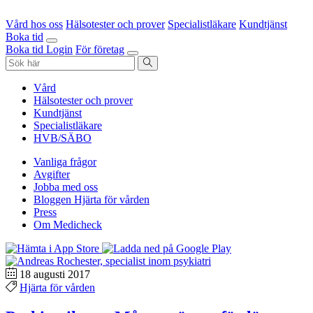
Vård hos oss
Hälsotester och prover
Specialistläkare
Kundtjänst
Boka tid
Boka tid
Login
För företag
Vård
Hälsotester och prover
Kundtjänst
Specialistläkare
HVB/SÄBO
Vanliga frågor
Avgifter
Jobba med oss
Bloggen Hjärta för vården
Press
Om Medicheck
18 augusti 2017
Hjärta för vården