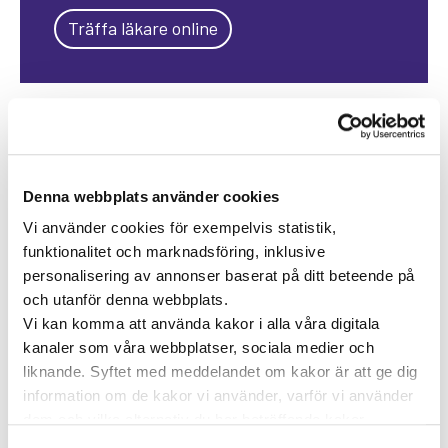
Träffa läkare online
KATEGORIER
Forskning inom vård och hälsa
Hjärta för vården
Pressmeddelanden
Denna webbplats använder cookies
Vi använder cookies för exempelvis statistik,
Vården i Sverige
Vården internationellt
funktionalitet och marknadsföring, inklusive
Viktig information
personalisering av annonser baserat på ditt beteende på
och utanför denna webbplats.
Vi kan komma att använda kakor i alla våra digitala
TAGGAR
kanaler som våra webbplatser, sociala medier och
Astma
Allergi
Cancer
Crohns
Allergolog
liknande. Syftet med meddelandet om kakor är att ge dig
information om de kakor vi använder, varför vi använder
Diabetes
Den nya vården
sjukdom
Depression
dem och vilka alternativ du har beträffande kakor.
Dietist
Diabetes typ 2
Läs mer om vilka vi är, hur du kan kontakta oss och hur