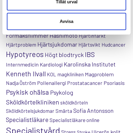
Astma
Allergi
Tillåt urval
Cancer
Crohns
Allergolog
Diabetes
Den nya vården
sjukdom
Depression
Avvisa
Dietist
Diabetes typ 2
e-hälsa
Förmaksflimmer
Hashimoto
Hjärtinfarkt
Hjärtsjukdomar
Hjärtproblem
Hjärtsvikt
Hudcancer
Hypotyreos
IBS
Högt blodtryck
Karolinska Institutet
Internmedicin
Kardiologi
Kenneth Ilvall
Magproblem
KOL
magkliniken
Pollenallergi
Psoriasis
Nadja Öström
Prostatacancer
Psykisk ohälsa
Psykolog
Sköldkörtelkliniken
sköldkörteln
Sofia Antonsson
Sköldkörtelsjukdomar
Smärta
Specialistläkare
Specialistläkare online
Specialistvård
Ulcerös kolit
Stress
Stroke