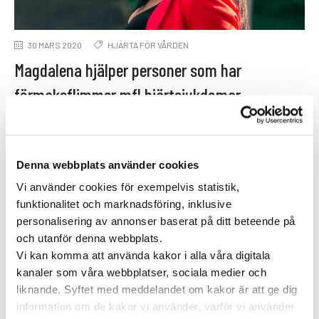
30 MARS 2020
HJÄRTA FÖR VÅRDEN
Magdalena hjälper personer som har
förmaksflimmer mfl hjärtsjukdomar
Magdalena Babinska är överläkare i kardiologi och
internmedicin på Länssjukhuset i Kalmar. Att
kunna hjälpa, diagnosticera och i många fall …
Denna webbplats använder cookies
Vi använder cookies för exempelvis statistik,
funktionalitet och marknadsföring, inklusive
personalisering av annonser baserat på ditt beteende på
och utanför denna webbplats.
Vi kan komma att använda kakor i alla våra digitala
kanaler som våra webbplatser, sociala medier och
Specialistläkare online
liknande. Syftet med meddelandet om kakor är att ge dig
Hos oss kan du träffa läkare som är
information om de kakor vi använder, varför vi använder