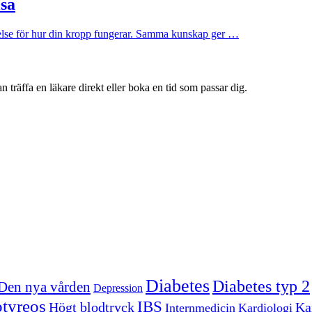
lsa
åelse för hur din kropp fungerar. Samma kunskap ger …
 träffa en läkare direkt eller boka en tid som passar dig.
Diabetes
Diabetes typ 2
Den nya vården
Depression
tyreos
IBS
Högt blodtryck
Kar
Internmedicin
Kardiologi