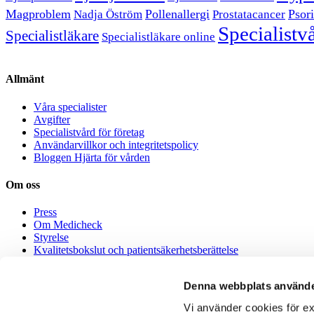
Magproblem
Pollenallergi
Psori
Nadja Öström
Prostatacancer
Specialistv
Specialistläkare
Specialistläkare online
Allmänt
Våra specialister
Avgifter
Specialistvård för företag
Användarvillkor och integritetspolicy
Bloggen Hjärta för vården
Om oss
Press
Om Medicheck
Styrelse
Kvalitetsbokslut och patientsäkerhetsberättelse
Medicheck Healthcare AB – Miljöpolicy
Denna webbplats använde
Jobba hos oss
Vi använder cookies för ex