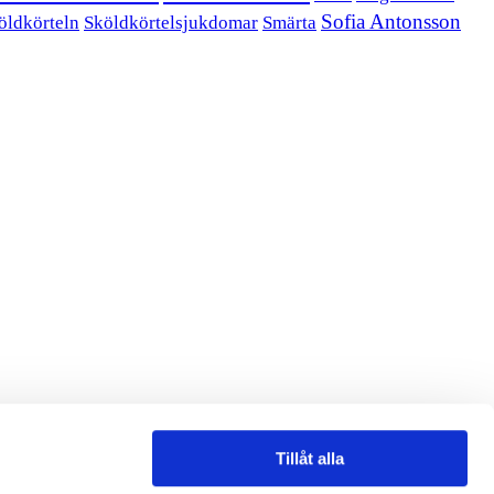
Sofia Antonsson
öldkörteln
Sköldkörtelsjukdomar
Smärta
Tillåt alla