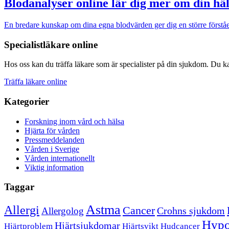
Blodanalyser online lär dig mer om din hä
En bredare kunskap om dina egna blodvärden ger dig en större först
Specialistläkare online
Hos oss kan du träffa läkare som är specialister på din sjukdom. Du kan
Träffa läkare online
Kategorier
Forskning inom vård och hälsa
Hjärta för vården
Pressmeddelanden
Vården i Sverige
Vården internationellt
Viktig information
Taggar
Astma
Allergi
Cancer
Crohns sjukdom
Allergolog
Hypo
Hjärtsjukdomar
Hjärtproblem
Hjärtsvikt
Hudcancer