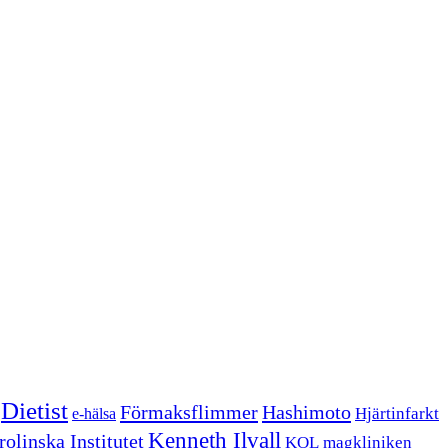
Dietist
Förmaksflimmer
Hashimoto
Hjärtinfarkt
e-hälsa
Kenneth Ilvall
olinska Institutet
KOL
magkliniken