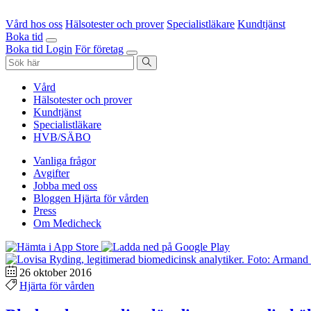
Vård hos oss
Hälsotester och prover
Specialistläkare
Kundtjänst
Boka tid
Boka tid
Login
För företag
Vård
Hälsotester och prover
Kundtjänst
Specialistläkare
HVB/SÄBO
Vanliga frågor
Avgifter
Jobba med oss
Bloggen Hjärta för vården
Press
Om Medicheck
26 oktober 2016
Hjärta för vården