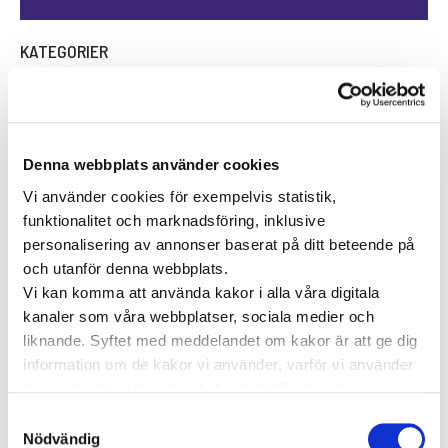
KATEGORIER
Forskning inom vård och hälsa
Hjärta för vården
Pressmeddelanden
Denna webbplats använder cookies
Vården i Sverige
Vården internationellt
Vi använder cookies för exempelvis statistik,
Viktig information
funktionalitet och marknadsföring, inklusive
personalisering av annonser baserat på ditt beteende på
TAGGAR
och utanför denna webbplats.
Vi kan komma att använda kakor i alla våra digitala
Astma
Allergi
Cancer
Crohns
Allergolog
kanaler som våra webbplatser, sociala medier och
Diabetes
liknande. Syftet med meddelandet om kakor är att ge dig
Den nya vården
sjukdom
Depression
information om de kakor vi använder, varför vi använder
Dietist
Diabetes typ 2
e-hälsa
dem och vilka alternativ du har beträffande kakor.
Läs mer om vilka vi är, hur du kan kontakta oss och hur
Förmaksflimmer
Hashimoto
Hjärtinfarkt
Samtyckesval
vi behandlar personuppgifter i vår
Integritetspolicy
.
Nödvändig
Hjärtsjukdomar
Hjärtproblem
Hjärtsvikt
Hudcancer