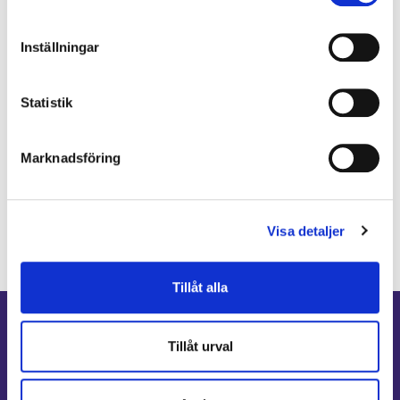
Hypotyreos
IBS
Högt blodtryck
Inställningar
Karolinska Institutet
Internmedicin
Kardiologi
Kenneth Ilvall
Magproblem
KOL
magkliniken
Statistik
Pollenallergi
Psoriasis
Nadja Öström
Prostatacancer
Psykisk ohälsa
Psykolog
Marknadsföring
Sköldkörtelkliniken
sköldkörteln
Sofia Antonsson
Sköldkörtelsjukdomar
Smärta
Specialistläkare
Specialistläkare online
Visa detaljer
Specialistvård
Ulcerös kolit
Stress
Stroke
Tillåt alla
Tillåt urval
Allmänt