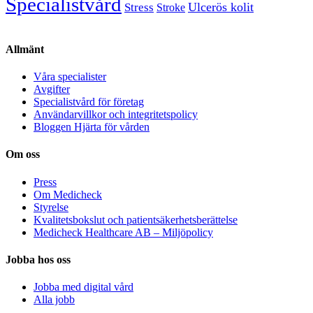
Specialistvård
Ulcerös kolit
Stress
Stroke
Allmänt
Våra specialister
Avgifter
Specialistvård för företag
Användarvillkor och integritetspolicy
Bloggen Hjärta för vården
Om oss
Press
Om Medicheck
Styrelse
Kvalitetsbokslut och patientsäkerhetsberättelse
Medicheck Healthcare AB – Miljöpolicy
Jobba hos oss
Jobba med digital vård
Alla jobb