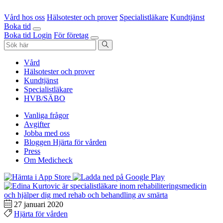
Vård hos oss
Hälsotester och prover
Specialistläkare
Kundtjänst
Boka tid
Boka tid
Login
För företag
Vård
Hälsotester och prover
Kundtjänst
Specialistläkare
HVB/SÄBO
Vanliga frågor
Avgifter
Jobba med oss
Bloggen Hjärta för vården
Press
Om Medicheck
27 januari 2020
Hjärta för vården