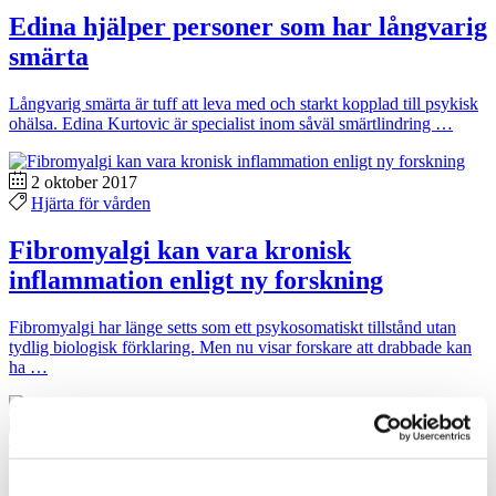
Edina hjälper personer som har långvarig
smärta
Långvarig smärta är tuff att leva med och starkt kopplad till psykisk
ohälsa. Edina Kurtovic är specialist inom såväl smärtlindring …
2 oktober 2017
Hjärta för vården
Fibromyalgi kan vara kronisk
inflammation enligt ny forskning
Fibromyalgi har länge setts som ett psykosomatiskt tillstånd utan
tydlig biologisk förklaring. Men nu visar forskare att drabbade kan
ha …
5 mars 2017
Hjärta för vården
Att leva med kronisk smärta