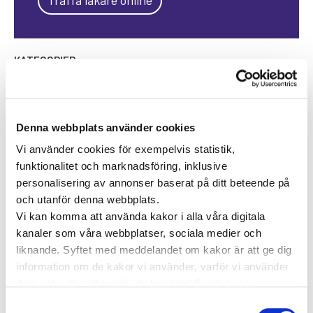
KATEGORIER
Forskning inom vård och hälsa
Hjärta för vården
Pressmeddelanden
Denna webbplats använder cookies
Vården i Sverige
Vården internationellt
Vi använder cookies för exempelvis statistik,
funktionalitet och marknadsföring, inklusive
Viktig information
personalisering av annonser baserat på ditt beteende på
och utanför denna webbplats.
TAGGAR
Vi kan komma att använda kakor i alla våra digitala
kanaler som våra webbplatser, sociala medier och
Astma
Allergi
Cancer
Crohns
Allergolog
liknande. Syftet med meddelandet om kakor är att ge dig
Diabetes
Den nya vården
sjukdom
information om de kakor vi använder, varför vi använder
Depression
dem och vilka alternativ du har beträffande kakor.
Dietist
Diabetes typ 2
e-hälsa
Läs mer om vilka vi är, hur du kan kontakta oss och hur
Samtyckesval