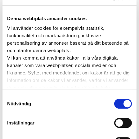
Viktig information
TAGGAR
Denna webbplats använder cookies
Astma
Vi använder cookies för exempelvis statistik,
Allergi
Cancer
Crohns
Allergolog
funktionalitet och marknadsföring, inklusive
Diabetes
Den nya vården
sjukdom
Depression
personalisering av annonser baserat på ditt beteende på
och utanför denna webbplats.
Dietist
Diabetes typ 2
e-hälsa
Vi kan komma att använda kakor i alla våra digitala
Förmaksflimmer
Hashimoto
Hjärtinfarkt
kanaler som våra webbplatser, sociala medier och
Hjärtsjukdomar
liknande. Syftet med meddelandet om kakor är att ge dig
Hjärtproblem
Hjärtsvikt
Hudcancer
information om de kakor vi använder, varför vi använder
Hypotyreos
IBS
Högt blodtryck
dem och vilka alternativ du har beträffande kakor.
Karolinska Institutet
Internmedicin
Kardiologi
Läs mer om vilka vi är, hur du kan kontakta oss och hur
Samtyckesval
Kenneth Ilvall
vi behandlar personuppgifter i vår
Integritetspolicy
.
Nödvändig
Magproblem
KOL
magkliniken
Pollenallergi
Psoriasis
Nadja Öström
Prostatacancer
Psykisk ohälsa
Inställningar
Psykolog
Sköldkörtelkliniken
sköldkörteln