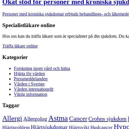
Ökat stöd för personer med kroniska sju
Personer med kroniska sjukdomar erbjuds behandlings- och läkemede
Specialistläkare online
Hos oss kan du träffa läkare som är specialister på din sjukdom. Du kan
Träffa läkare online
Kategorier
Forskning inom vård och hälsa
Hjärta för vården
Pressmeddelanden
Vården i Sverige
Vården internationellt
Viktig information
Taggar
Astma
Allergi
Cancer
Crohns sjukdom
Allergolog
Hypo
Hjärtsjukdomar
Hjärtproblem
Hjärtsvikt
Hudcancer