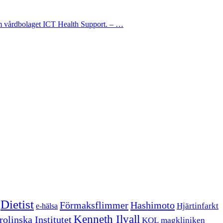
om vårdbolaget ICT Health Support. – …
Dietist
Förmaksflimmer
Hashimoto
Hjärtinfarkt
e-hälsa
Kenneth Ilvall
olinska Institutet
KOL
magkliniken