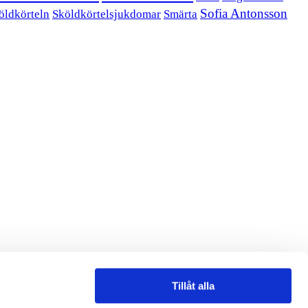
Sofia Antonsson
öldkörteln
Sköldkörtelsjukdomar
Smärta
Tillåt alla