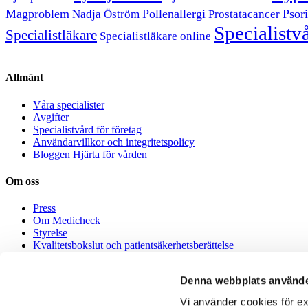
Magproblem
Pollenallergi
Psori
Nadja Öström
Prostatacancer
Specialistv
Specialistläkare
Specialistläkare online
Allmänt
Våra specialister
Avgifter
Specialistvård för företag
Användarvillkor och integritetspolicy
Bloggen Hjärta för vården
Om oss
Press
Om Medicheck
Styrelse
Kvalitetsbokslut och patientsäkerhetsberättelse
Medicheck Healthcare AB – Miljöpolicy
Denna webbplats använde
Jobba hos oss
Vi använder cookies för ex