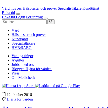
Vård hos oss
Hälsotester och prover
Specialistläkare
Kundtjänst
Boka tid
Boka tid
Login
För företag
Vård
Hälsotester och prover
Kundtjänst
Specialistläkare
HVB/SÄBO
Vanliga frågor
Avgifter
Jobba med oss
Bloggen Hjärta för vården
Press
Om Medicheck
12 oktober 2016
Hjärta för vården