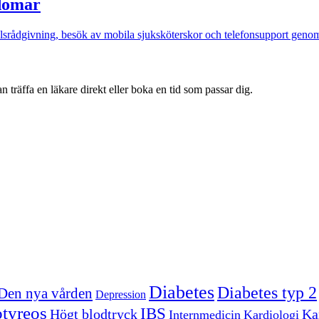
kdomar
lsrådgivning, besök av mobila sjuksköterskor och telefonsupport gen
 träffa en läkare direkt eller boka en tid som passar dig.
Diabetes
Diabetes typ 2
Den nya vården
Depression
tyreos
IBS
Högt blodtryck
Kar
Internmedicin
Kardiologi