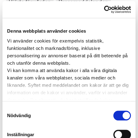
Hjärta för vården
Pressmeddelanden
Vården i Sverige
Vården internationellt
Viktig information
Denna webbplats använder cookies
Vi använder cookies för exempelvis statistik,
TAGGAR
funktionalitet och marknadsföring, inklusive
Astma
Allergi
Cancer
Crohns
personalisering av annonser baserat på ditt beteende på
Allergolog
och utanför denna webbplats.
Diabetes
Den nya vården
sjukdom
Depression
Vi kan komma att använda kakor i alla våra digitala
Dietist
Diabetes typ 2
kanaler som våra webbplatser, sociala medier och
e-hälsa
liknande. Syftet med meddelandet om kakor är att ge dig
Förmaksflimmer
Hashimoto
Hjärtinfarkt
information om de kakor vi använder, varför vi använder
Hjärtsjukdomar
Hjärtproblem
Hjärtsvikt
Hudcancer
dem och vilka alternativ du har beträffande kakor.
Hypotyreos
Läs mer om vilka vi är, hur du kan kontakta oss och hur
IBS
Högt blodtryck
Samtyckesval
vi behandlar personuppgifter i vår
Integritetspolicy
.
Nödvändig
Karolinska Institutet
Internmedicin
Kardiologi
Kenneth Ilvall
Magproblem
KOL
magkliniken
Inställningar