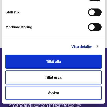
Pollenallergi
Psoriasis
Nadja Öström
Prostatacancer
Psykisk ohälsa
Psykolog
Statistik
Sköldkörtelkliniken
sköldkörteln
Sofia Antonsson
Sköldkörtelsjukdomar
Smärta
Marknadsföring
Specialistläkare
Specialistläkare online
Specialistvård
Ulcerös kolit
Stress
Stroke
Visa detaljer
Tillåt alla
Allmänt
Tillåt urval
Våra specialister
Avgifter
Avvisa
Specialistvård för företag
Användarvillkor och integritetspolicy