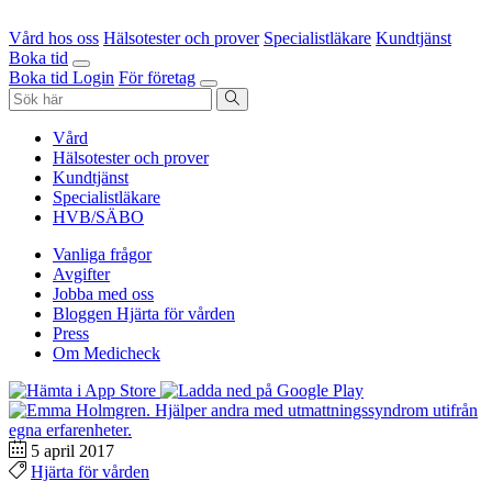
Vård hos oss
Hälsotester och prover
Specialistläkare
Kundtjänst
Boka tid
Boka tid
Login
För företag
Vård
Hälsotester och prover
Kundtjänst
Specialistläkare
HVB/SÄBO
Vanliga frågor
Avgifter
Jobba med oss
Bloggen Hjärta för vården
Press
Om Medicheck
5 april 2017
Hjärta för vården