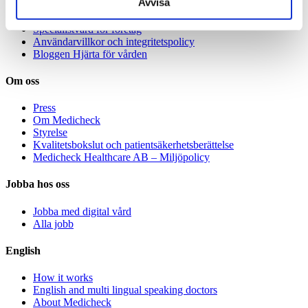
Avvisa
Våra specialister
Avgifter
Specialistvård för företag
Användarvillkor och integritetspolicy
Bloggen Hjärta för vården
Om oss
Press
Om Medicheck
Styrelse
Kvalitetsbokslut och patientsäkerhetsberättelse
Medicheck Healthcare AB – Miljöpolicy
Jobba hos oss
Jobba med digital vård
Alla jobb
English
How it works
English and multi lingual speaking doctors
About Medicheck