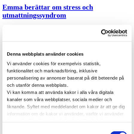
Emma berättar om stress och
utmattningssyndrom
Emma Holmgren fick ett chefsjobb inom äldreomsorgen samtidigt
som hon pluggade på universitetet. Hon tyckte att 2013 var hennes
bästa …
Specialistläkare online
Denna webbplats använder cookies
Hos oss kan du träffa läkare som är specialister på din sjukdom. Du
Vi använder cookies för exempelvis statistik,
kan träffa en läkare direkt eller boka en tid som passar dig.
funktionalitet och marknadsföring, inklusive
Träffa läkare online
personalisering av annonser baserat på ditt beteende på
och utanför denna webbplats.
Kategorier
Vi kan komma att använda kakor i alla våra digitala
kanaler som våra webbplatser, sociala medier och
Forskning inom vård och hälsa
Hjärta för vården
liknande. Syftet med meddelandet om kakor är att ge dig
Pressmeddelanden
information om de kakor vi använder, varför vi använder
Vården i Sverige
dem och vilka alternativ du har beträffande kakor.
Vården internationellt
Viktig information
Läs mer om vilka vi är, hur du kan kontakta oss och hur
Samtyckesval