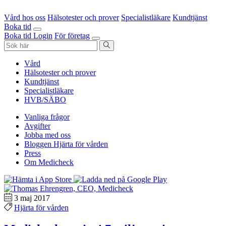
Vård hos oss
Hälsotester och prover
Specialistläkare
Kundtjänst
Boka tid
Boka tid
Login
För företag
Vård
Hälsotester och prover
Kundtjänst
Specialistläkare
HVB/SÄBO
Vanliga frågor
Avgifter
Jobba med oss
Bloggen Hjärta för vården
Press
Om Medicheck
3 maj 2017
Hjärta för vården