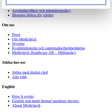
Avgifter
Specialistvård för företag
Användarvillkor och integritetspolicy
Bloggen Hjärta för vården
Om oss
Press
Om Medicheck
Styrelse
Kvalitetsbokslut och patientsäkerhetsberättelse
Medicheck Healthcare AB – Miljöpolicy
Jobba hos oss
Jobba med digital vård
Alla jobb
English
How it works
English and multi lingual speaking doctors
About Medicheck