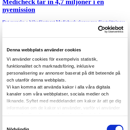
Medicheck tar in 4,7 miljoner i en
nyemission
Det svenska e-hälsoföretaget Medicheck skapar nya förutsättningar
för personer som behöver komma i kontakt med specialistläkare.
Nuvarande strukturer innebär långa …
Specialistläkare online
Denna webbplats använder cookies
Hos oss kan du träffa läkare som är specialister på din sjukdom. Du
Vi använder cookies för exempelvis statistik,
kan träffa en läkare direkt eller boka en tid som passar dig.
funktionalitet och marknadsföring, inklusive
Träffa läkare online
personalisering av annonser baserat på ditt beteende på
och utanför denna webbplats.
Kategorier
Vi kan komma att använda kakor i alla våra digitala
Forskning inom vård och hälsa
kanaler som våra webbplatser, sociala medier och
Hjärta för vården
liknande. Syftet med meddelandet om kakor är att ge dig
Pressmeddelanden
information om de kakor vi använder, varför vi använder
Vården i Sverige
Vården internationellt
dem och vilka alternativ du har beträffande kakor.
Viktig information
Läs mer om vilka vi är, hur du kan kontakta oss och hur
Samtyckesval
vi behandlar personuppgifter i vår
Integritetspolicy
.
Taggar
Nödvändig