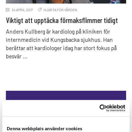
24 APRIL 2017
HJÄRTA FÖR VÅRDEN
Viktigt att upptäcka förmaksflimmer tidigt
Anders Kullberg är kardiolog på kliniken för
internmedicin vid Kungsbacka sjukhus. Han
berättar att kardiologer idag har stort fokus på
besvär …
Specialistläkare online
Hos oss kan du träffa läkare som är
specialister på din sjukdom. Du kan
Denna webbplats använder cookies