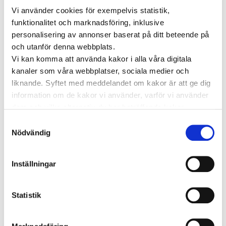
träffa en läkare direkt eller boka en tid
Vi använder cookies för exempelvis statistik,
som passar dig.
funktionalitet och marknadsföring, inklusive
personalisering av annonser baserat på ditt beteende på
Träffa läkare online
och utanför denna webbplats.
Vi kan komma att använda kakor i alla våra digitala
kanaler som våra webbplatser, sociala medier och
KATEGORIER
liknande. Syftet med meddelandet om kakor är att ge dig
information om de kakor vi använder, varför vi använder
Forskning inom vård och hälsa
dem och vilka alternativ du har beträffande kakor.
Läs mer om vilka vi är, hur du kan kontakta oss och hur
Hjärta för vården
Pressmeddelanden
Samtyckesval
vi behandlar personuppgifter i vår
Integritetspolicy
.
Nödvändig
Vården i Sverige
Vården internationellt
Viktig information
Inställningar
TAGGAR
Statistik
Astma
Allergi
Cancer
Crohns
Allergolog