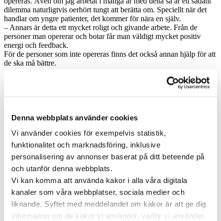
opereras. Även om jag arbetat i många år med detta så är ett sådant
dilemma naturligtvis oerhört tungt att berätta om. Speciellt när det
handlar om yngre patienter, det kommer för nära en själv.
– Annars är detta ett mycket roligt och givande arbete. Från de
personer man opererar och botar får man väldigt mycket positiv
energi och feedback.
För de personer som inte opereras finns det också annan hjälp för att
de ska må bättre.
Det är underbart när man får en fin gest eller en
hälsning från personer som man opererat för flera år
sedan. Vi följer alltid upp cancerpatienter tre år efter
operationen.
Denna webbplats använder cookies
De genomför regelbundna röntgenundersökningar under tiden och
vi ringer upp dem för uppföljning. Men det är så skönt att få denna
Vi använder cookies för exempelvis statistik,
feedback, det gör mitt arbete än mer meningsfullt.
funktionalitet och marknadsföring, inklusive
personalisering av annonser baserat på ditt beteende på
Huvudsakligen titthålsoperationer idag
och utanför denna webbplats.
Vi kan komma att använda kakor i alla våra digitala
Parastou berättar även att den tekniska utvecklingen inom hennes
område går snabbt framåt.
kanaler som våra webbplatser, sociala medier och
– Ja, framförallt minimalinvasiva operationer ökar i antal inom
liknande. Syftet med meddelandet om kakor är att ge dig
kolorektal kirurgi. Ett exempel är titthålskirurgi som har utvecklats
information om de kakor vi använder, varför vi använder
explosionsartat bara under de senaste 10 åren. Något vi annars har