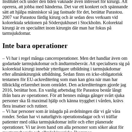
Institutet och under den tiden vaknade även intresset för kirurgi. Att
operera, att jobba med händerna. Det var ett konkret och spännande
sätt att hjälpa människor så jag fastnade för det, berättar Parastou.
2007 var Parastou färdig kirurg och är sedan dess verksam vid
kolorektala sektionen på Södersjukhuset i Stockholm. Kolorektal
kirurgi är en specialitet inom kirurgin där man har fokus på
tarmsjukdomar.
Inte bara operationer
– Vi har i regel många canceroperationer. Men det handlar även om
godartade tarmsjukdomar och ändtarmsbesvär. Att specialisera sig på
kolorektal kirurgi innebär ytterligare utbildning i tarmsjukdomar
efter allmänkirurgisk utbildning. Sedan finns en icke-obligatorisk
tentamen för EU-ackreditering som man kan göra när man har
tillräcklig erfarenhet inom området. Den ackrediteringen gjorde jag
2016, berättar hon. En vanlig arbetsdag för Parastou består långt
ifrån bara av operationer. För att hennes många gånger svårt sjuka
personer ska få maximal hjälp och känna trygghet i vården, krävs
flera insatser och rutiner.
– Vi har personer som är inlagda på avdelningen där vi går våra
ronder. Sedan har vi naturligtvis operationsdagar och vi träffar
patienter med olika tarmsjukdomar inför och efter planerade
operationer. Vi tar även hand om alla personer som söker akut för