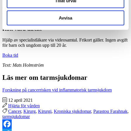
Tillåt urval
för om symtom eller fråga om rehabiliteringsövningar.
– Jag kan också ge förslag på medicinering eller vidare utredning.
Jag hoppas få tillfälle att hjälpa så många som möjligt att må bättre i
samarbete med Medicheck, avslutar Parastou Farahnak.
Avvisa
Rätt vård direkt
Hjälp av specialistläkare via videosamtal. Frikort gäller. Ingen avgift
för barn och ungdom upp till 20 år.
Boka tid
Text: Mats Holmström
Läs mer om tarmsjukdomar
Forskning på cancerrisken vid inflammatorisk tarmsjukdom
12 april 2021
Hjärta för vården
Cancer
,
Kirurg
,
Kirurgi
,
Kroniska sjukdomar
,
Parastou Farahnak
,
tarmsjukdomar