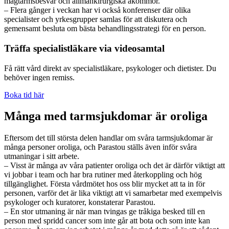
magtarmsbesvär och allmänkirurgiska åkommor.
– Flera gånger i veckan har vi också konferenser där olika
specialister och yrkesgrupper samlas för att diskutera och
gemensamt besluta om bästa behandlingsstrategi för en person.
Träffa specialistläkare via videosamtal
Få rätt vård direkt av specialistläkare, psykologer och dietister. Du
behöver ingen remiss.
Boka tid här
Många med tarmsjukdomar är oroliga
Eftersom det till största delen handlar om svåra tarmsjukdomar är
många personer oroliga, och Parastou ställs även inför svåra
utmaningar i sitt arbete.
– Visst är många av våra patienter oroliga och det är därför viktigt att
vi jobbar i team och har bra rutiner med återkoppling och hög
tillgänglighet. Första vårdmötet hos oss blir mycket att ta in för
personen, varför det är lika viktigt att vi samarbetar med exempelvis
psykologer och kuratorer, konstaterar Parastou.
– En stor utmaning är när man tvingas ge tråkiga besked till en
person med spridd cancer som inte går att bota och som inte kan