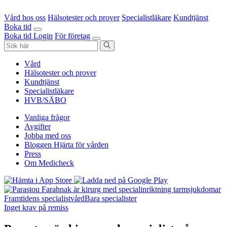
Vård hos oss
Hälsotester och prover
Specialistläkare
Kundtjänst
Boka tid
Boka tid
Login
För företag
Vård
Hälsotester och prover
Kundtjänst
Specialistläkare
HVB/SÄBO
Vanliga frågor
Avgifter
Jobba med oss
Bloggen Hjärta för vården
Press
Om Medicheck
Framtidens specialistvård
Bara specialister
Inget krav på remiss