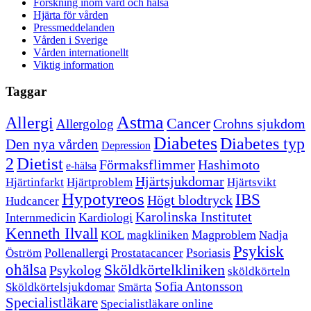
Forskning inom vård och hälsa
Hjärta för vården
Pressmeddelanden
Vården i Sverige
Vården internationellt
Viktig information
Taggar
Astma
Allergi
Cancer
Crohns sjukdom
Allergolog
Diabetes
Diabetes typ
Den nya vården
Depression
Dietist
2
Förmaksflimmer
Hashimoto
e-hälsa
Hjärtsjukdomar
Hjärtinfarkt
Hjärtproblem
Hjärtsvikt
Hypotyreos
IBS
Högt blodtryck
Hudcancer
Karolinska Institutet
Internmedicin
Kardiologi
Kenneth Ilvall
Magproblem
KOL
magkliniken
Nadja
Psykisk
Pollenallergi
Psoriasis
Öström
Prostatacancer
ohälsa
Sköldkörtelkliniken
Psykolog
sköldkörteln
Sofia Antonsson
Sköldkörtelsjukdomar
Smärta
Specialistläkare
Specialistläkare online