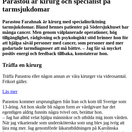
Parastou är kirurg och specialist på
tarmsjukdomar
Parastou Farahnak är kirurg med specialinriktning
tarmsjukdomar. Bland hennes patienter på Södersjukhuset har
många cancer. Men genom välplanerade operationer, hög
tillgänglighet, rådgivning och psykologiskt stöd brinner hon för
att hjälpa såväl personer med cancer, som personer med mer
godartade tarmdiagnoser att må bättre. – Jag får så mycket
positiv energi och feedback tillbaka, konstaterar hon.
Träffa en kirurg
Träffa Parastou eller någon annan av våra kirurger via videosamtal.
Frikort gäller.
Läs mer
Parastou kommer ursprungligen från Iran och kom till Sverige som
13-åring. Att hon skulle bli någon form av vårdgivare har det
egentligen aldrig funnits några tvivel om, berättar hon.
– Jag har alltid velat hjälpa människor och utbilda mig inom vården.
När jag vikarierade som undersköterska som ung blev jag ivrig att
lära mig mer. Jag genomförde läkarutbildningen på Karolinska