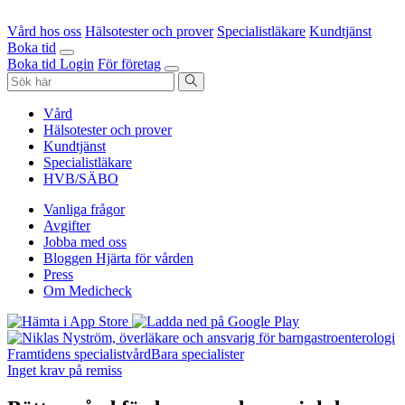
Vård hos oss
Hälsotester och prover
Specialistläkare
Kundtjänst
Boka tid
Boka tid
Login
För företag
Vård
Hälsotester och prover
Kundtjänst
Specialistläkare
HVB/SÄBO
Vanliga frågor
Avgifter
Jobba med oss
Bloggen Hjärta för vården
Press
Om Medicheck
Framtidens specialistvård
Bara specialister
Inget krav på remiss