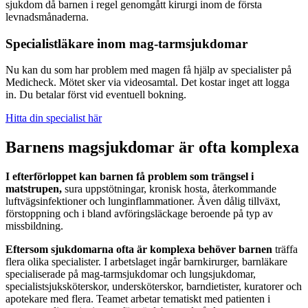
sjukdom då barnen i regel genomgått kirurgi inom de första
levnadsmånaderna.
Specialistläkare inom mag-tarmsjukdomar
Nu kan du som har problem med magen få hjälp av specialister på
Medicheck. Mötet sker via videosamtal. Det kostar inget att logga
in. Du betalar först vid eventuell bokning.
Hitta din specialist här
Barnens magsjukdomar är ofta komplexa
I efterförloppet kan barnen få problem som trängsel i
matstrupen,
sura uppstötningar, kronisk hosta, återkommande
luftvägsinfektioner och lunginflammationer. Även dålig tillväxt,
förstoppning och i bland avföringsläckage beroende på typ av
missbildning.
Eftersom sjukdomarna ofta är komplexa behöver barnen
träffa
flera olika specialister. I arbetslaget ingår barnkirurger, barnläkare
specialiserade på mag-tarmsjukdomar och lungsjukdomar,
specialistsjuksköterskor, undersköterskor, barndietister, kuratorer och
apotekare med flera. Teamet arbetar tematiskt med patienten i