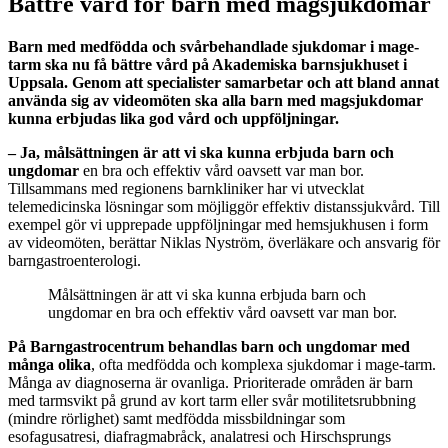
Bättre vård för barn med magsjukdomar
Barn med medfödda och svårbehandlade sjukdomar i mage-
tarm ska nu få bättre vård på Akademiska barnsjukhuset i
Uppsala. Genom att specialister samarbetar och att bland annat
använda sig av videomöten ska alla barn med magsjukdomar
kunna erbjudas lika god vård och uppföljningar.
– Ja, målsättningen är att vi ska kunna erbjuda barn och
ungdomar
en bra och effektiv vård oavsett var man bor.
Tillsammans med regionens barnkliniker har vi utvecklat
telemedicinska lösningar som möjliggör effektiv distanssjukvård. Till
exempel gör vi upprepade uppföljningar med hemsjukhusen i form
av videomöten, berättar Niklas Nyström, överläkare och ansvarig för
barngastroenterologi.
Målsättningen är att vi ska kunna erbjuda barn och
ungdomar en bra och effektiv vård oavsett var man bor.
På Barngastrocentrum behandlas barn och ungdomar med
många olika
, ofta medfödda och komplexa sjukdomar i mage-tarm.
Många av diagnoserna är ovanliga. Prioriterade områden är barn
med tarmsvikt på grund av kort tarm eller svår motilitetsrubbning
(mindre rörlighet) samt medfödda missbildningar som
esofagusatresi, diafragmabråck, analatresi och Hirschsprungs