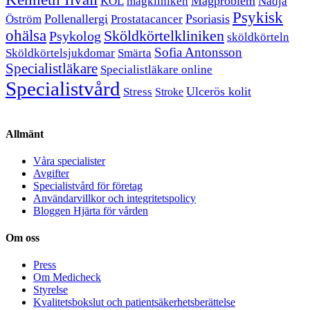
Magproblem
KOL
magkliniken
Nadja
Psykisk
Pollenallergi
Psoriasis
Öström
Prostatacancer
ohälsa
Sköldkörtelkliniken
Psykolog
sköldkörteln
Sofia Antonsson
Sköldkörtelsjukdomar
Smärta
Specialistläkare
Specialistläkare online
Specialistvård
Ulcerös kolit
Stress
Stroke
Allmänt
Våra specialister
Avgifter
Specialistvård för företag
Användarvillkor och integritetspolicy
Bloggen Hjärta för vården
Om oss
Press
Om Medicheck
Styrelse
Kvalitetsbokslut och patientsäkerhetsberättelse