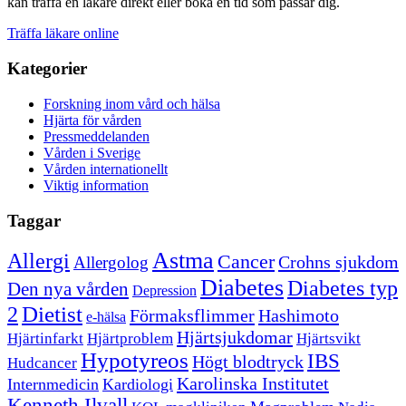
kan träffa en läkare direkt eller boka en tid som passar dig.
Träffa läkare online
Kategorier
Forskning inom vård och hälsa
Hjärta för vården
Pressmeddelanden
Vården i Sverige
Vården internationellt
Viktig information
Taggar
Astma
Allergi
Cancer
Crohns sjukdom
Allergolog
Diabetes
Diabetes typ
Den nya vården
Depression
Dietist
2
Förmaksflimmer
Hashimoto
e-hälsa
Hjärtsjukdomar
Hjärtinfarkt
Hjärtproblem
Hjärtsvikt
Hypotyreos
IBS
Högt blodtryck
Hudcancer
Karolinska Institutet
Internmedicin
Kardiologi
Kenneth Ilvall