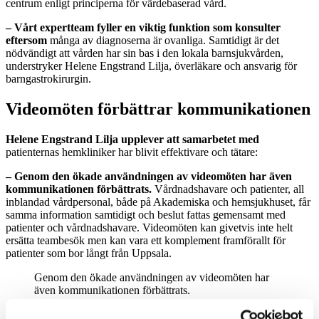
centrum enligt principerna för värdebaserad vård.
– Vårt expertteam fyller en viktig funktion som konsulter
eftersom
många av diagnoserna är ovanliga. Samtidigt är det
nödvändigt att vården har sin bas i den lokala barnsjukvården,
understryker Helene Engstrand Lilja, överläkare och ansvarig för
barngastrokirurgin.
Videomöten förbättrar kommunikationen
Helene Engstrand Lilja upplever att samarbetet med
patienternas hemkliniker har blivit effektivare och tätare:
– Genom den ökade användningen av videomöten har även
kommunikationen förbättrats.
Vårdnadshavare och patienter, all
inblandad vårdpersonal, både på Akademiska och hemsjukhuset, får
samma information samtidigt och beslut fattas gemensamt med
patienter och vårdnadshavare. Videomöten kan givetvis inte helt
ersätta teambesök men kan vara ett komplement framförallt för
patienter som bor långt från Uppsala.
Genom den ökade användningen av videomöten har
även kommunikationen förbättrats.
Patienterna följs regelbundet enligt nationella