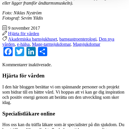
eller ligger framför ändtarmsmuskeln).
Foto: Niklas Nyström
Fotograf: Sevim Yildis
9 november 2017
Hjärta för vården
Akademiska barnsjukhuset
,
barngastroenterologi
,
Den nya
vården
,
e-hälsa
,
Mage-tarmsjukdomar
,
Magsjukdomar
Facebook
Twitter
LinkedIn
Dela
Kommentarer inaktiverade.
Hjärta för vården
I den här bloggen berättar vi om spännande personer och projekt
som bidrar till en bättre vård. Vi hoppas att vi kan ge dig inspiration
och positiv energi genom att berätta om den utveckling som sker
idag.
Specialistläkare online
Hos oss kan du träffa läkare som är specialister på din sjukdom. Du